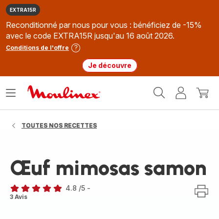
EXTRA15R
Reconditionné par nous pour vous : bénéficiez de -15%
avec le code EXTRA15R jusqu'au 16 août 2026.
Conditions de l'offre
Je découvre
Accueil
Ouvrir
Mon
Mon
Moulinex
le
compte
panie
menu
TOUTES NOS RECETTES
Œuf mimosas samon
4.8
/5
-
ratings.4.8
3 Avis