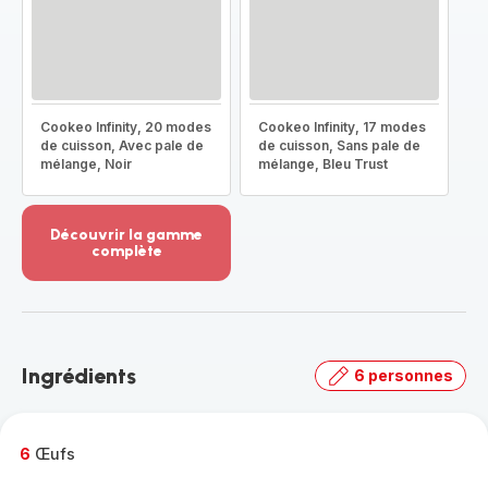
Cookeo Infinity, 20 modes
Cookeo Infinity, 17 modes
de cuisson, Avec pale de
de cuisson, Sans pale de
mélange, Noir
mélange, Bleu Trust
Découvrir la gamme
complète
Voir
plus...
-
Découvrir
la
Ingrédients
6 personnes
gamme
complète
-
6
Œufs