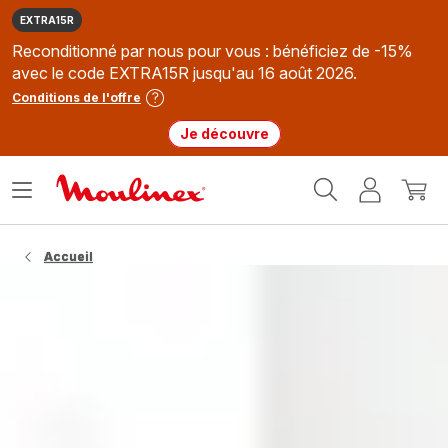
EXTRA15R
Reconditionné par nous pour vous : bénéficiez de -15%
avec le code EXTRA15R jusqu'au 16 août 2026.
Conditions de l'offre
Je découvre
Accueil
Ouvrir
Mon
Mon
Moulinex
le
compte
panie
menu
Accueil