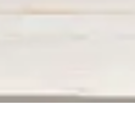
ERREUR 404
La page que vous recherchez n’existe plus,