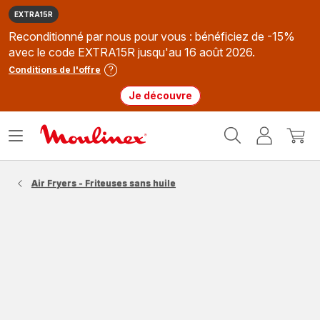
EXTRA15R
Reconditionné par nous pour vous : bénéficiez de -15%
avec le code EXTRA15R jusqu'au 16 août 2026.
Conditions de l'offre
Je découvre
Accueil
Ouvrir
Mon
Mon
Moulinex
le
compte
panie
menu
Air Fryers - Friteuses sans huile