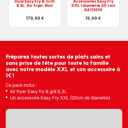
Dual Easy Fry & Grill,
Accessoires Easy Fry
8.3L, Air fryer, Noir
XXL (diamètre 20 cm)
XA113010
179,99 €
19,99 €
Voir
Voir
plus...
plus...
-
-
Dual
Accessoires
Easy
Easy
Fry
Fry
&
XXL
Grill,
(diamètre
Préparez toutes sortes de plats sains et
8.3L,
20
Air
cm)
sans prise de tête pour toute la famille
fryer,
XA113010
avec notre modèle XXL et son accessoire à
Noir
-
1€ !
-
19,99 €
179,99 €
Ce pack inclut :
Air fryer Easy fry & grill 8,3L
Un accessoire Easy Fry XXL (20cm de diamètre)