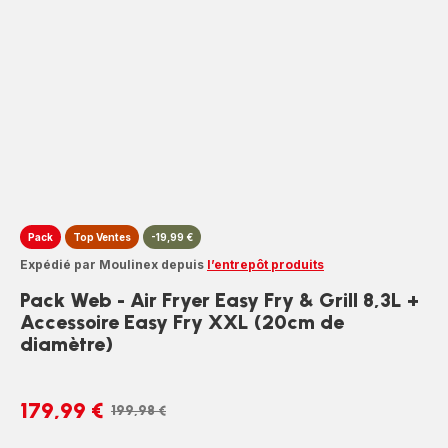
Pack
Top Ventes
-19,99 €
Expédié par Moulinex depuis
l’entrepôt produits
Pack Web - Air Fryer Easy Fry & Grill 8,3L +
Accessoire Easy Fry XXL (20cm de
diamètre)
179,99 €
199,98 €
Prix
Prix
avec
initial