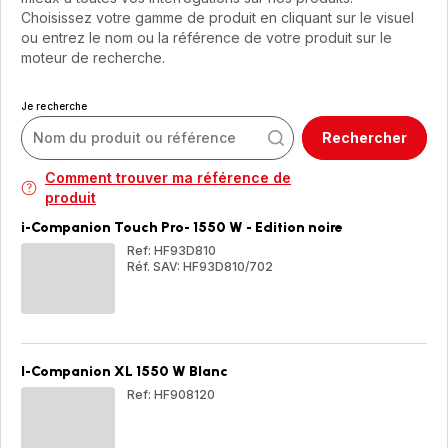
Choisissez votre gamme de produit en cliquant sur le visuel
ou entrez le nom ou la référence de votre produit sur le
moteur de recherche.
Je recherche
Rechercher
Comment trouver ma référence de
produit
i-Companion Touch Pro- 1550 W - Edition noire
Ref: HF93D810
Réf. SAV: HF93D810/702
i-
i-
Companion
Com
Touch
Tou
Pro-
Pro
1550
155
W
W
I-Companion XL 1550 W Blanc
-
-
Edition
Edi
Ref: HF908120
noire
noir
I-
Com