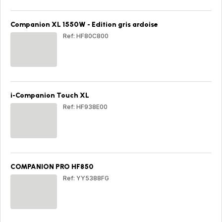
Pro
+
Cui
Companion XL 1550W - Edition gris ardoise
vap
Ref: HF80C800
Com
XL
15
-
Edi
gris
i-Companion Touch XL
ard
Ref: HF938E00
i-
Com
Tou
XL
COMPANION PRO HF850
Ref: YY5388FG
CO
PR
HF