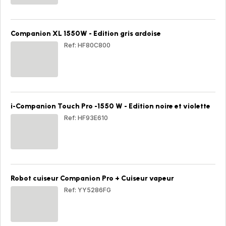
XL
155
W
Bla
Companion XL 1550W - Edition gris ardoise
Ref: HF80C800
Com
XL
15
-
Edi
gris
i-Companion Touch Pro -1550 W - Edition noire et violette
ard
Ref: HF93E610
i-
Com
Tou
Pro
-15
W
Robot cuiseur Companion Pro + Cuiseur vapeur
-
Edi
Ref: YY5286FG
noir
et
Rob
viol
cui
Com