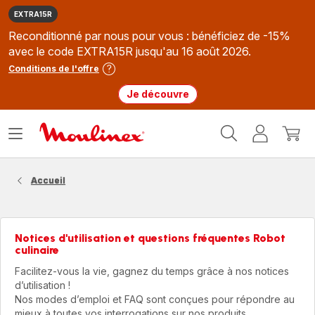
EXTRA15R
Reconditionné par nous pour vous : bénéficiez de -15%
avec le code EXTRA15R jusqu'au 16 août 2026.
Conditions de l'offre
Je découvre
Accueil
Ouvrir
Mon
Mon
Moulinex
le
compte
panie
menu
Accueil
Notices d'utilisation et questions fréquentes Robot
culinaire
Facilitez-vous la vie, gagnez du temps grâce à nos notices
d’utilisation !
Nos modes d’emploi et FAQ sont conçues pour répondre au
mieux à toutes vos interrogations sur nos produits.