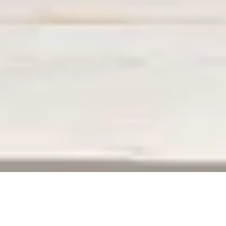
ERREUR 404
La page que vous recherchez n’existe plus,