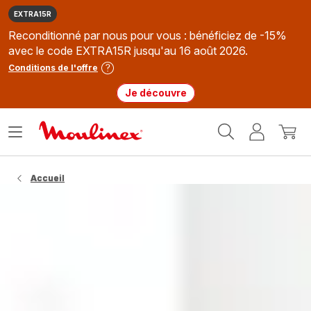
EXTRA15R
Reconditionné par nous pour vous : bénéficiez de -15%
avec le code EXTRA15R jusqu'au 16 août 2026.
Conditions de l'offre
Je découvre
Accueil
Ouvrir
Mon
Mon
Moulinex
le
compte
panie
menu
Accueil