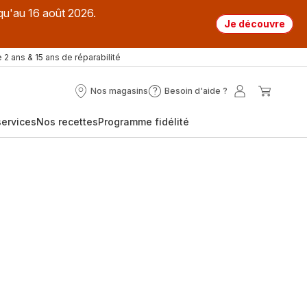
qu'au 16 août 2026.
Je découvre
 2 ans & 15 ans de réparabilité
Nos magasins
Besoin d'aide ?
Nos
Besoin
Mon
Mon
magasins
d'aide
compte
panier
ervices
Nos recettes
Programme fidélité
?