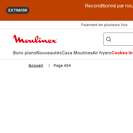
Reconditionné par nou
EXTRA15R
Paiement en plusieurs fois
["Que
recherchez-
Accueil
vous
?",
Moulinex
"Cookeo",
"Air
fryer",
Bons plans
Nouveautés
Casa Moulinex
Air fryers
Cookeo Inf
"Companion"]
Accueil
Page 404