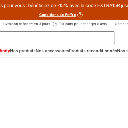
s pour vous : bénéficiez de -15% avec le code EXTRA15R jus
Conditions de l'offre
Livraison offerte* en 3 jours
90 jours pour changer d’avis
Garantie
inity
Nos produits
Nos accessoires
Produits reconditionnés
Nos s