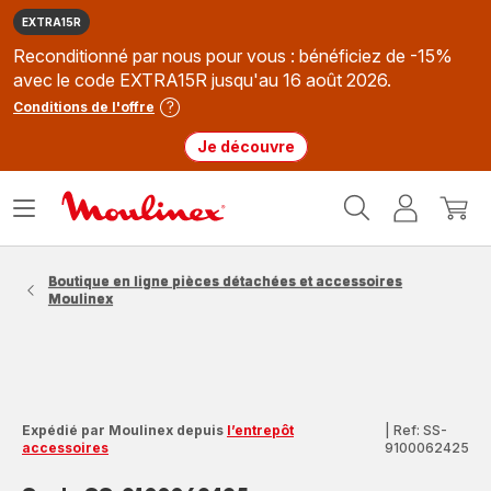
EXTRA15R
Reconditionné par nous pour vous : bénéficiez de -15%
avec le code EXTRA15R jusqu'au 16 août 2026.
Conditions de l'offre
Je découvre
Accueil
Ouvrir
Mon
Mon
Moulinex
le
compte
panie
menu
Boutique en ligne pièces détachées et accessoires
Moulinex
Expédié par Moulinex depuis
l’entrepôt
|
Ref: SS-
accessoires
9100062425