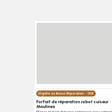
Eligible au Bonus Réparation : -30€
Forfait de réparation robot cuiseur
Moulinex
Pièces et main d'œuvre comprises avec extens