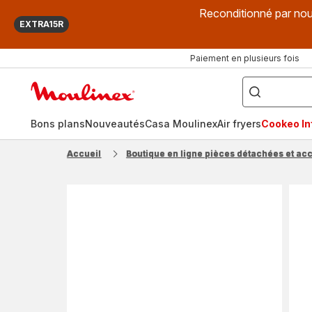
Reconditionné par nou
EXTRA15R
Paiement en plusieurs fois
["Que
recherchez-
Accueil
vous
?",
Moulinex
"Cookeo",
"Air
fryer",
Bons plans
Nouveautés
Casa Moulinex
Air fryers
Cookeo Inf
"Companion"]
Accueil
Boutique en ligne pièces détachées et ac