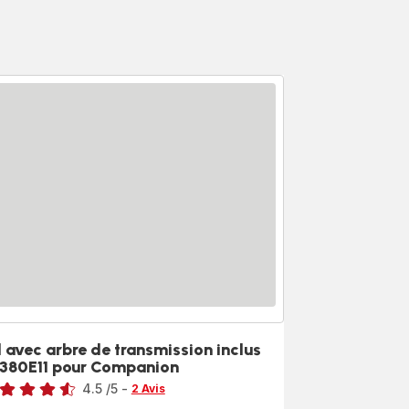
l avec arbre de transmission inclus
380E11 pour Companion
4.5
/5
-
2 Avis
ngs.4.5