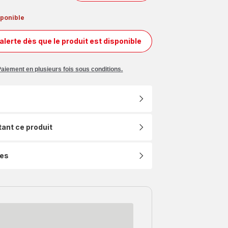
sponible
alerte dès que le produit est disponible
Kit
pâtisserie
Companion
Paiement en plusieurs fois sous conditions.
XF3990F0
tant ce produit
ues