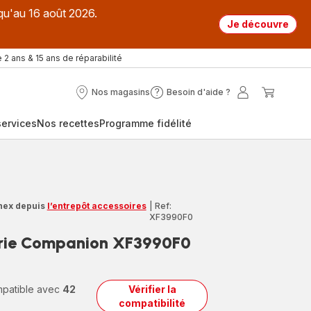
qu'au 16 août 2026.
Je découvre
 2 ans & 15 ans de réparabilité
Nos magasins
Besoin d'aide ?
Nos
Besoin
Mon
Mon
magasins
d'aide
compte
panier
ervices
Nos recettes
Programme fidélité
?
nex depuis
l’entrepôt accessoires
|
Ref:
XF3990F0
serie Companion XF3990F0
ompatible avec
42
Vérifier la
compatibilité