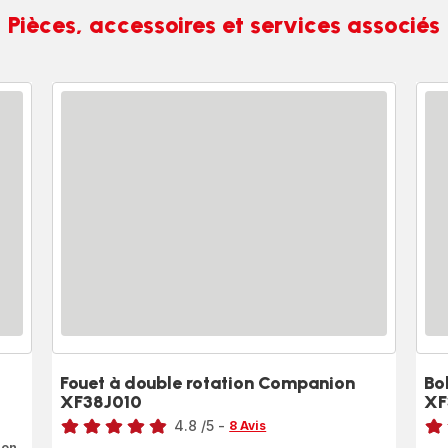
Pièces, accessoires et services associés
Fouet à double rotation Companion
Bo
XF38J010
XF
Note
Note
4.8
/5
-
8 Avis
ratings.4.8
rati
ion