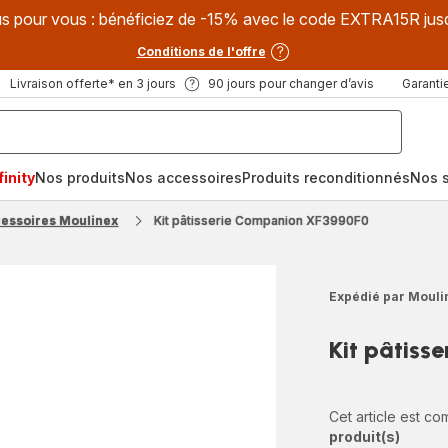
s pour vous : bénéficiez de -15% avec le code EXTRA15R jus
Conditions de l'offre
Livraison offerte* en 3 jours
90 jours pour changer d’avis
Garantie
inity
Nos produits
Nos accessoires
Produits reconditionnés
Nos s
cessoires Moulinex
Kit pâtisserie Companion XF3990F0
Expédié par Mouli
Kit pâtis
Cet article est c
produit(s)