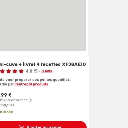
ni-cuve + livret 4 recettes XF38AE10
4.8
/5
-
8 Avis
ngs.4.8
ale pour préparer des petites quantités
édié par
l’entrepôt produits
,99 €
Prix recommandé
*
159,99 €
n stock
Ajouter au panier