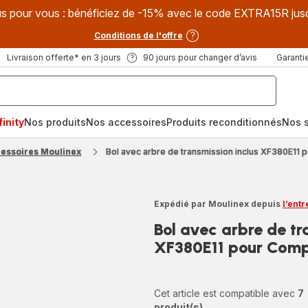
s pour vous : bénéficiez de -15% avec le code EXTRA15R jus
Conditions de l'offre
Livraison offerte* en 3 jours
90 jours pour changer d’avis
Garantie
inity
Nos produits
Nos accessoires
Produits reconditionnés
Nos s
cessoires Moulinex
Bol avec arbre de transmission inclus XF380E11
Expédié par Moulinex depuis
l’ent
Bol avec arbre de tr
XF380E11 pour Com
Cet article est compatible avec
7
produit(s)