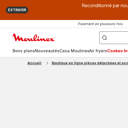
Reconditionné par nou
EXTRA15R
Paiement en plusieurs fois
["Que
recherchez-
Accueil
vous
?",
Moulinex
"Cookeo",
"Air
fryer",
Bons plans
Nouveautés
Casa Moulinex
Air fryers
Cookeo Inf
"Companion"]
Accueil
Boutique en ligne pièces détachées et ac