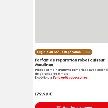
Eligible au Bonus Réparation : -30€
Forfait de réparation robot cuiseur
Moulinex
Pièces et main d'œuvre comprises avec extens
de garantie de 6 mois !
Expédié par
l’entrepôt accessoires
179,99 €
Prix
Ajouter au panier