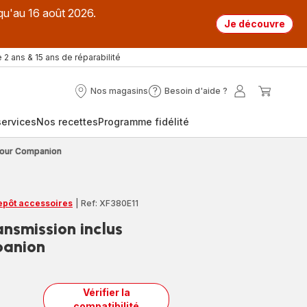
qu'au 16 août 2026.
Je découvre
 2 ans & 15 ans de réparabilité
Nos magasins
Besoin d'aide ?
Nos
Besoin
Mon
Mon
magasins
d'aide
compte
panier
ervices
Nos recettes
Programme fidélité
?
 pour Companion
repôt accessoires
|
Ref: XF380E11
ansmission inclus
panion
Vérifier la
compatibilité