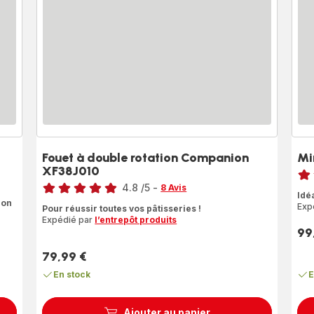
Fouet à double rotation Companion
Mi
Note
XF38J010
Note
4.8
/5
-
rati
8 Avis
Idé
ratings.4.8
ion
Exp
Pour réussir toutes vos pâtisseries !
Expédié par
l’entrepôt produits
99
Prix
79,99 €
Prix
En stock
E
Ajouter au panier