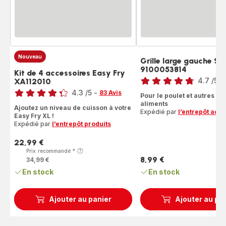
Nouveau
Grille large gauche SS
9100053814
Note
Kit de 4 accessoires Easy Fry
4.7
/5
-
XA112010
Note
ratings.4.7
4.3
/5
-
83 Avis
Pour le poulet et autres gr
ratings.4.3
aliments
Ajoutez un niveau de cuisson à votre
Expédié par
l’entrepôt acc
Easy Fry XL !
Expédié par
l’entrepôt produits
22,99 €
Prix
Prix recommandé
*
8,99 €
34,99 €
Prix
En stock
En stock
Ajouter au panier
Ajouter au pa