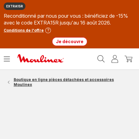
EXTRA15R
Reconditionné par nous pour vous : bénéficiez de -15%
avec le code EXTRA15R jusqu'au 16 août 2026.
Conditions de l'offre
Je découvre
Accueil
Ouvrir
Mon
Mon
Moulinex
le
compte
panie
menu
Boutique en ligne pièces détachées et accessoires
Moulinex