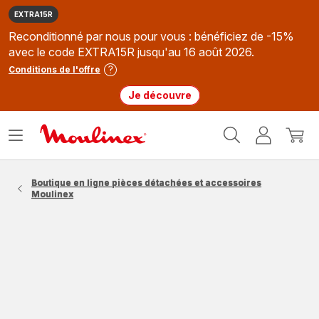
EXTRA15R
Reconditionné par nous pour vous : bénéficiez de -15%
avec le code EXTRA15R jusqu'au 16 août 2026.
Conditions de l'offre
Je découvre
Accueil
Ouvrir
Mon
Mon
Moulinex
le
compte
panie
menu
Boutique en ligne pièces détachées et accessoires
Moulinex