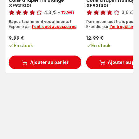
Cône à râper fin orange
Cône à râper fromage
XF921001
XF921301
Note
Note
4.3
/5
-
3.6
/5
-
19 Avis
ratings.4.3
ratings.3.6
Râpez facilement vos aliments !
Parmesan tout frais pour v
Expédié par
l’entrepôt accessoires
Expédié par
l’entrepôt acc
9,99 €
12,99 €
Prix
Prix
En stock
En stock
Ajouter au panier
Ajouter au pa