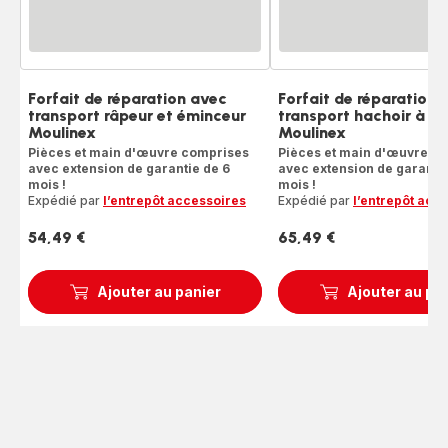
Forfait de réparation avec
Forfait de réparation 
transport râpeur et éminceur
transport hachoir à v
Moulinex
Moulinex
Pièces et main d'œuvre comprises
Pièces et main d'œuvre c
avec extension de garantie de 6
avec extension de garantie
mois !
mois !
Expédié par
l’entrepôt accessoires
Expédié par
l’entrepôt acc
54,49 €
65,49 €
Prix
Prix
Ajouter au panier
Ajouter au pa