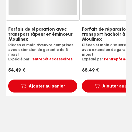
Forfait de réparation avec
Forfait de réparation 
transport râpeur et éminceur
transport hachoir à v
Moulinex
Moulinex
Pièces et main d'œuvre comprises
Pièces et main d'œuvre c
avec extension de garantie de 6
avec extension de garantie
mois !
mois !
Expédié par
l’entrepôt accessoires
Expédié par
l’entrepôt acc
54,49 €
65,49 €
Prix
Prix
Ajouter au panier
Ajouter au pa