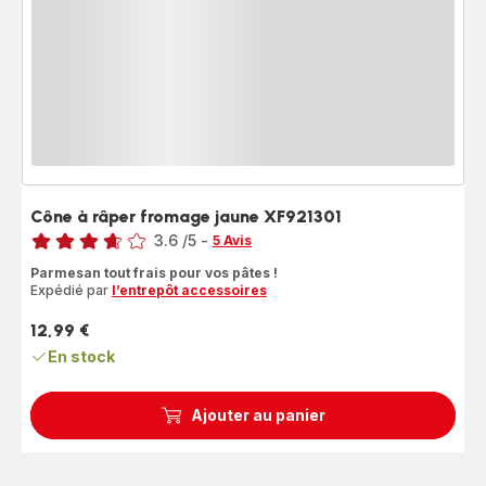
Cône à râper fromage jaune XF921301
Note
3.6
/5
-
5 Avis
ratings.3.6
Parmesan tout frais pour vos pâtes !
Expédié par
l’entrepôt accessoires
12,99 €
Prix
En stock
Ajouter au panier