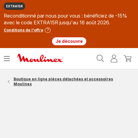
EXTRA15R
Reconditionné par nous pour vous : bénéficiez de -15%
avec le code EXTRA15R jusqu'au 16 août 2026.
Conditions de l'offre
Je découvre
Accueil
Ouvrir
Mon
Mon
Moulinex
le
compte
panie
menu
Boutique en ligne pièces détachées et accessoires
Moulinex