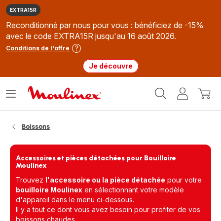
EXTRA15R
Reconditionné par nous pour vous : bénéficiez de -15%
avec le code EXTRA15R jusqu'au 16 août 2026.
Conditions de l'offre
Je découvre
Accueil
Ouvrir
Mon
Mon
Moulinex
le
compte
panie
menu
Boissons
Accessoires et pièces détachées pour Bouilloire
Moulinex
Trouvez
l'accessoire ou la pièce détachée
pour votre
bouilloire Moulinex
en sélectionnant votre modèle
d'appareil dans le menu ci-dessous.
Il y a tout ce dont vous avez besoin pour profiter de vos
boissons chaudes.