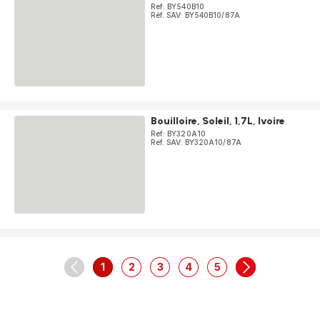
Ref: BY540B10
Réf. SAV: BY540B10/87A
Bouilloire, Soleil, 1,7L, Ivoire
Ref: BY320A10
Réf. SAV: BY320A10/87A
1
2
3
4
5
navigation.pagination.actions.prev
-
-
-
-
-
navigation.pag
navigation.pagination.a11y.page
navigation.pagination.a11y.page
navigation.pagination.a11y.pag
navigation.pagination.a11
navigation.paginati