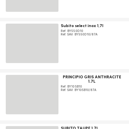
Subito select inox 1,7l
Ref: BY550D10
Réf. SAV: BY550D10/87A
PRINCIPIO GRIS ANTHRACITE
1.7L
Ref: BY105B10
Réf. SAV: BY105B10/87A
SUBITO TAUPE 1,7L