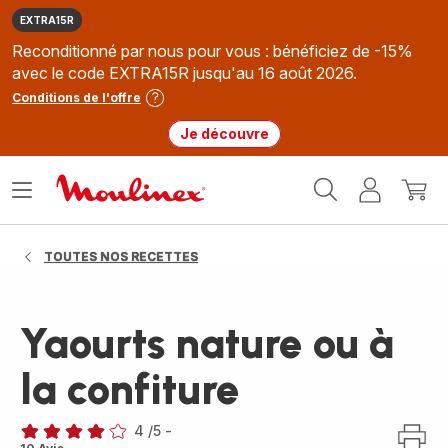
EXTRA15R
Reconditionné par nous pour vous : bénéficiez de -15%
avec le code EXTRA15R jusqu'au 16 août 2026.
Conditions de l'offre
Je découvre
Accueil
Ouvrir
Mon
Mon
Moulinex
le
compte
panie
menu
TOUTES NOS RECETTES
Yaourts nature ou à
la confiture
4
/5
-