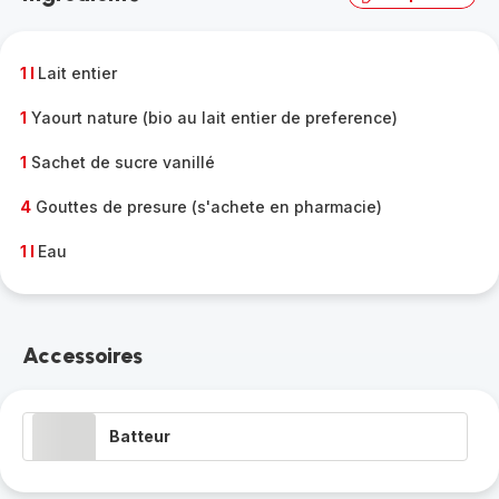
complète
-
1 l
Lait entier
1
Yaourt nature (bio au lait entier de preference)
1
Sachet de sucre vanillé
4
Gouttes de presure (s'achete en pharmacie)
1 l
Eau
Accessoires
Batteur