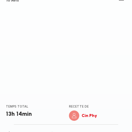
Avis
10 Avis
4
étoiles
(moyenne)
TEMPS TOTAL
RECETTE DE
13h 14min
Cin Phy