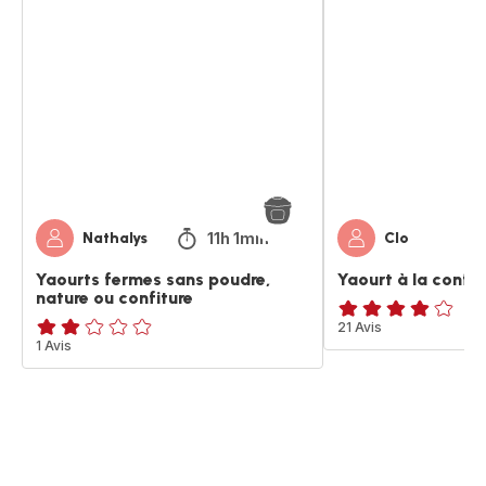
Yaourts
Yaourt
fermes
à
sans
la
poudre,
confiture
nature
ou
confiture
11h 1min
Nathalys
Clo
Yaourts fermes sans poudre,
Yaourt à la confit
nature ou confiture
ratings.3.9
21 Avis
Avis
1 Avis
2
étoiles
(moyenne)