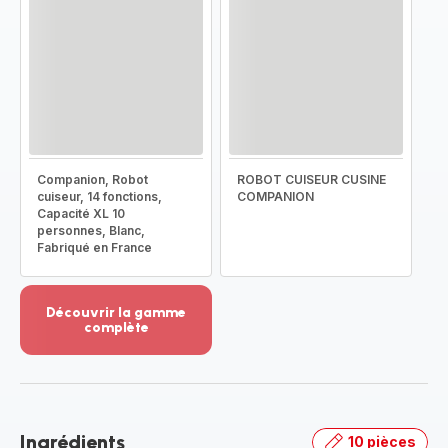
Companion, Robot
ROBOT CUISEUR CUSINE
cuiseur, 14 fonctions,
COMPANION
Capacité XL 10
personnes, Blanc,
Fabriqué en France
Découvrir la gamme
complète
Voir
plus...
-
Découvrir
la
Ingrédients
10 pièces
gamme