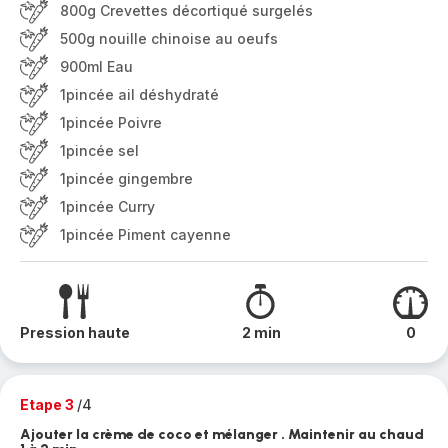
800g Crevettes décortiqué surgelés
500g nouille chinoise au oeufs
900ml Eau
1pincée ail déshydraté
1pincée Poivre
1pincée sel
1pincée gingembre
1pincée Curry
1pincée Piment cayenne
Pression haute
2 min
0
Etape 3
/4
Ajouter la crème de coco et mélanger . Maintenir au chaud