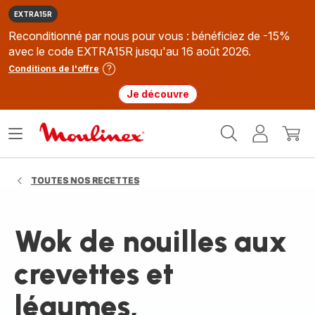
EXTRA15R
Reconditionné par nous pour vous : bénéficiez de -15%
avec le code EXTRA15R jusqu'au 16 août 2026.
Conditions de l'offre
Je découvre
Accueil
Ouvrir
Mon
Mon
Moulinex
le
compte
panie
menu
TOUTES NOS RECETTES
Wok de nouilles aux
crevettes et
légumes,