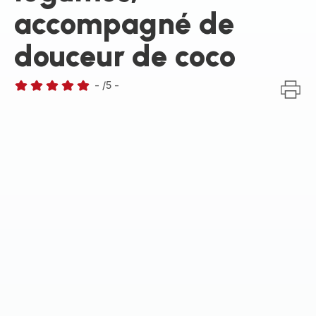
accompagné de
douceur de coco
-
/5
-
Avis
5
étoiles
(moyenne)