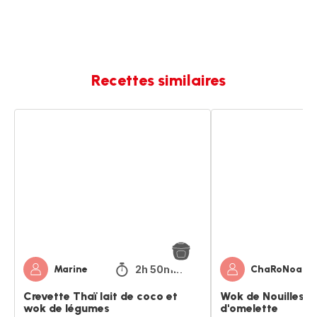
Recettes similaires
Crevette
Wok
Thaï
de
lait
Nouilles,
de
légumes
coco
et
et
dès
wok
d'omelette
de
légumes
2h 50min
Marine
ChaRoNoah
Crevette Thaï lait de coco et
Wok de Nouilles, 
wok de légumes
d'omelette