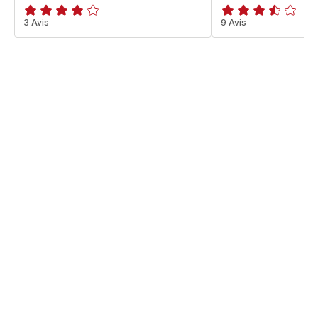
Avis
3 Avis
ratings.3.5
9 Avis
4
étoiles
(moyenne)