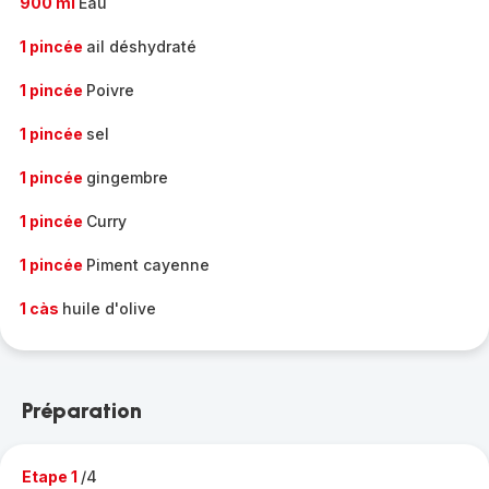
900 ml
Eau
1 pincée
ail déshydraté
1 pincée
Poivre
1 pincée
sel
1 pincée
gingembre
1 pincée
Curry
1 pincée
Piment cayenne
1 càs
huile d'olive
Préparation
Etape 1
/4