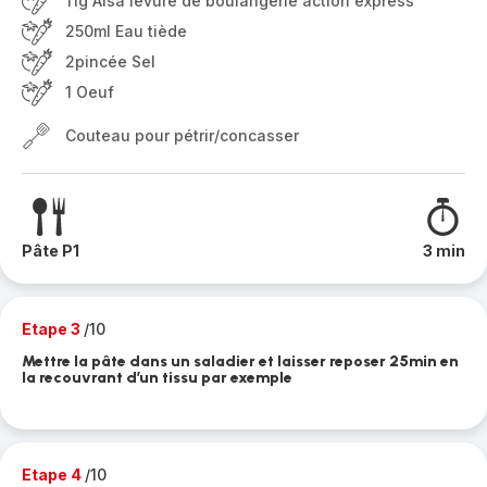
11g Alsa levure de boulangerie action express
250ml Eau tiède
2pincée Sel
1 Oeuf
Couteau pour pétrir/concasser
Pâte P1
3 min
Etape 3
/10
Mettre la pâte dans un saladier et laisser reposer 25min en
la recouvrant d’un tissu par exemple
Etape 4
/10