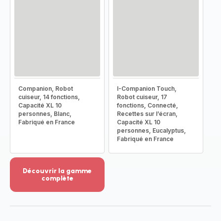
Companion, Robot
I-Companion Touch,
cuiseur, 14 fonctions,
Robot cuiseur, 17
Capacité XL 10
fonctions, Connecté,
personnes, Blanc,
Recettes sur l’écran,
Fabriqué en France
Capacité XL 10
personnes, Eucalyptus,
Fabriqué en France
Découvrir la gamme
complète
Voir
plus...
-
Découvrir