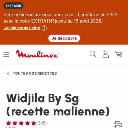
EXTRA15R
Reconditionné par nous pour vous : bénéficiez de -15%
avec le code EXTRA15R jusqu'au 16 août 2026.
Conditions de l'offre
Je découvre
Accueil
Ouvrir
Mon
Mon
Moulinex
le
compte
panie
menu
TOUTES NOS RECETTES
Widjila By Sg
(recette malienne)
5
/5
-