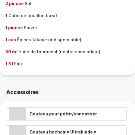
2 pincée
Sel
1
Cube de bouillon bœuf
1 pincée
Poivre
1 càs
Épices fakoye (indispensable)
50 ml
Huile de tournesol (neutre sans odeur)
1.5 l
Eau
Accessoires
Couteau pour pétrir/concasser
Couteau hachoir « Ultrablade »