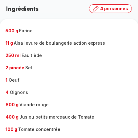
la
Ingrédients
4 personnes
gamme
complète
-
500 g
Farine
11 g
Alsa levure de boulangerie action express
250 ml
Eau tiède
2 pincée
Sel
1
Oeuf
4
Oignons
800 g
Viande rouge
400 g
Jus ou petits morceaux de Tomate
100 g
Tomate concentrée