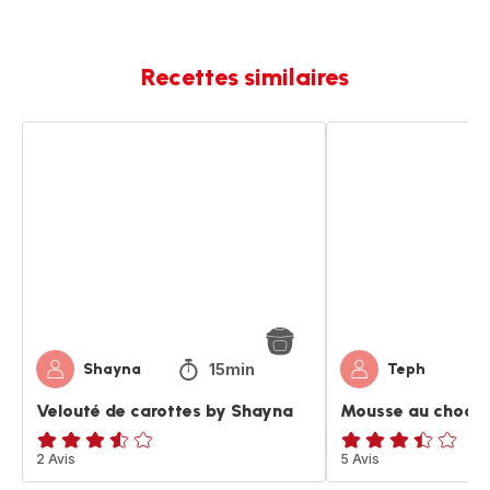
Recettes similaires
Velouté
Mousse
de
au
carottes
chocolat
by
by
Shayna
jl
15min
Shayna
Teph
Velouté de carottes by Shayna
Mousse au chocola
ratings.3.5
2 Avis
ratings.3.4
5 Avis