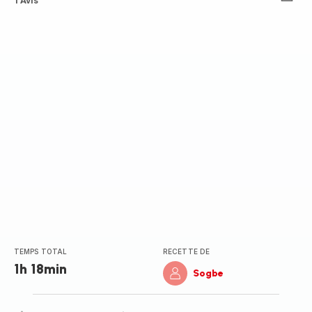
Avis
1 Avis
5
étoiles
(moyenne)
TEMPS TOTAL
RECETTE DE
1h 18min
Sogbe