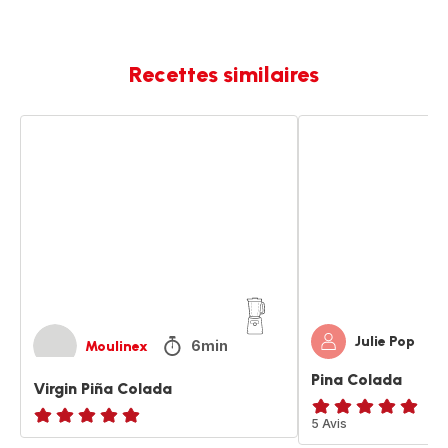
Recettes similaires
Virgin
Pina
Piña
Colada
Colada
Julie Pop
6min
Moulinex
Pina Colada
Virgin Piña Colada
Avis
5 Avis
ratings.NaN
5