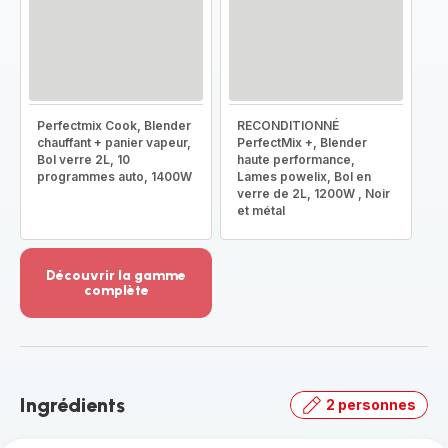
Perfectmix Cook, Blender
RECONDITIONNÉ
chauffant + panier vapeur,
PerfectMix +, Blender
Bol verre 2L, 10
haute performance,
programmes auto, 1400W
Lames powelix, Bol en
verre de 2L, 1200W , Noir
et métal
Découvrir la gamme
complète
Voir
plus...
-
Découvrir
la
Ingrédients
2 personnes
gamme
complète
-