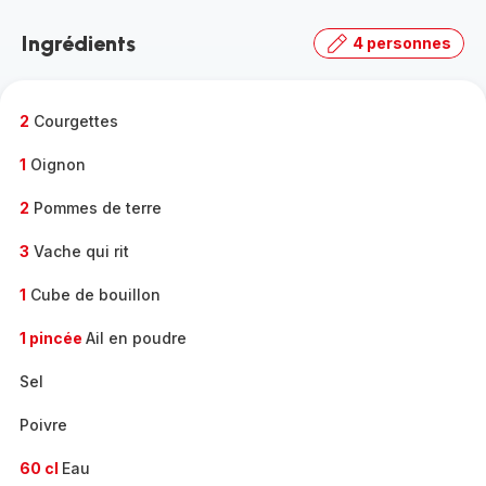
Découvrir
la
Ingrédients
4 personnes
gamme
complète
-
2
Courgettes
1
Oignon
2
Pommes de terre
3
Vache qui rit
1
Cube de bouillon
1 pincée
Ail en poudre
Sel
Poivre
60 cl
Eau