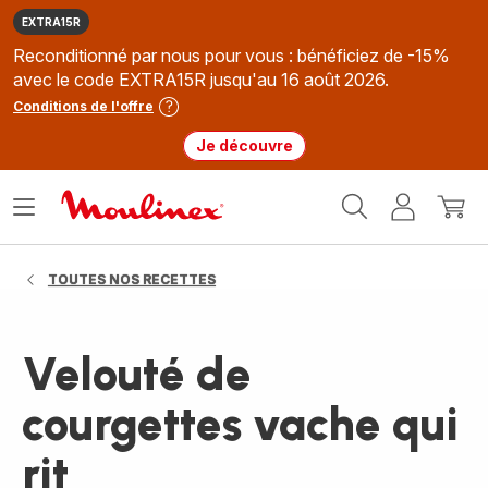
EXTRA15R
Reconditionné par nous pour vous : bénéficiez de -15%
avec le code EXTRA15R jusqu'au 16 août 2026.
Conditions de l'offre
Je découvre
Accueil
Ouvrir
Mon
Mon
Moulinex
le
compte
panie
menu
TOUTES NOS RECETTES
Velouté de
courgettes vache qui
rit