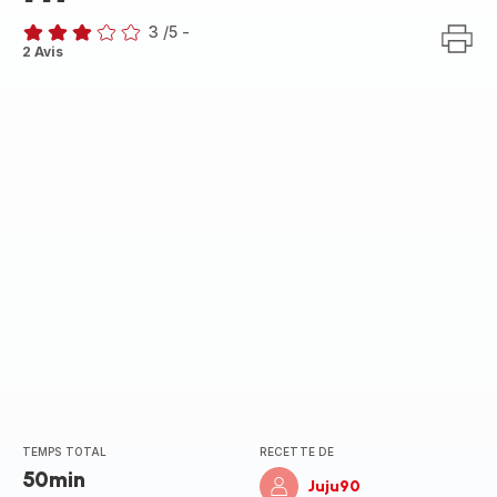
3
/5
-
Avis
2 Avis
3
étoiles
(moyenne)
TEMPS TOTAL
RECETTE DE
50min
Juju90