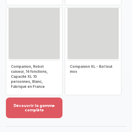
Companion, Robot
Companion XL - Bol tout
cuiseur, 14 fonctions,
inox
Capacité XL 10
personnes, Blanc,
Fabriqué en France
Découvrir la gamme
complète
Voir
plus...
-