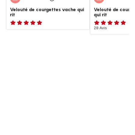
Velouté de courgettes vache qui
Velouté de courge
rit
qui rit
ratings.NaN
ratings.4.8
28 Avis