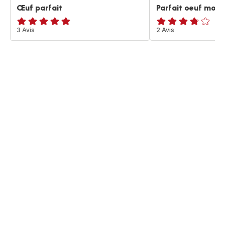
Œuf parfait
Parfait oeuf molle
ratings.4.8
3 Avis
ratings.3.7
2 Avis