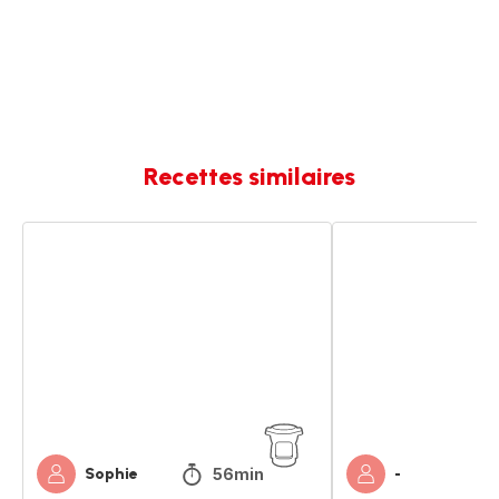
Recettes similaires
Œuf
Parfait
parfait
oeuf
mollet
56min
Sophie
-