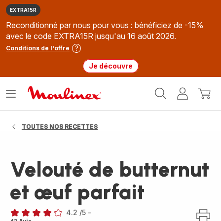
EXTRA15R
Reconditionné par nous pour vous : bénéficiez de -15%
avec le code EXTRA15R jusqu'au 16 août 2026.
Conditions de l'offre
Je découvre
Accueil
Ouvrir
Mon
Mon
Moulinex
le
compte
panie
menu
TOUTES NOS RECETTES
Velouté de butternut
et œuf parfait
4.2
/5
-