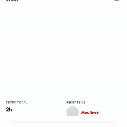
ratings.4.2
43 Avis
TEMPS TOTAL
RECETTE DE
2h
Moulinex