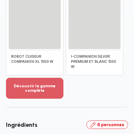
ROBOT CUISEUR
I-COMPANION SILVER
COMPANION XL 1550 W
PREMIUM ET BLANC 1550
W
Découvrir la gamme
complète
Voir
plus...
-
Découvrir
la
Ingrédients
6 personnes
gamme
complète