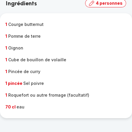
Ingrédients
4 personnes
gamme
complète
-
1
Courge butternut
1
Pomme de terre
1
Oignon
1
Cube de bouillon de volaille
1
Pincée de curry
1 pincée
Sel poivre
1
Roquefort ou autre fromage (facultatif)
70 cl
eau