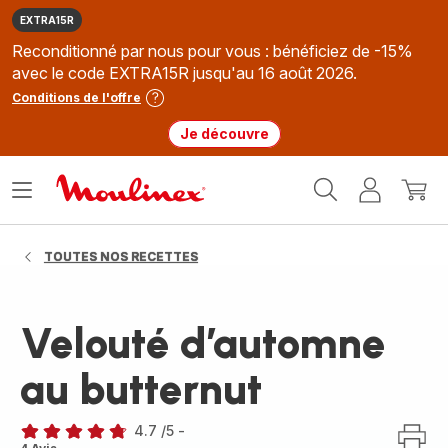
EXTRA15R
Reconditionné par nous pour vous : bénéficiez de -15%
avec le code EXTRA15R jusqu'au 16 août 2026.
Conditions de l'offre
Je découvre
Accueil
Ouvrir
Mon
Mon
Moulinex
le
compte
panie
menu
TOUTES NOS RECETTES
Velouté d’automne
au butternut
4.7
/5
-