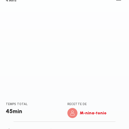
ratings.4.7
4 Avis
TEMPS TOTAL
RECETTE DE
45min
M-nina-tonio