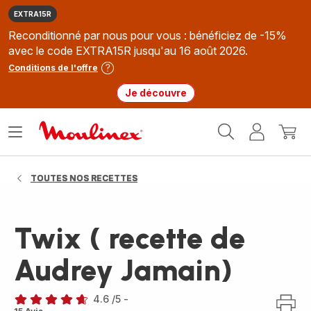
EXTRA15R
Reconditionné par nous pour vous : bénéficiez de -15%
avec le code EXTRA15R jusqu'au 16 août 2026.
Conditions de l'offre
Je découvre
Accueil
Ouvrir
Mon
Mon
Moulinex
le
compte
panie
menu
TOUTES NOS RECETTES
Twix ( recette de
Audrey Jamain)
4.6
/5
-