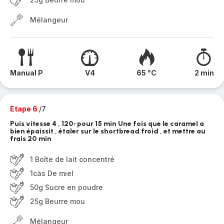
Mélangeur
Manual P
V4
65 °C
2 min
Etape 6
/7
Puis vitesse 4 , 120• pour 15 min Une fois que le caramel a
bien épaissit , étaler sur le shortbread froid , et mettre au
frais 20 min
1 Boîte de lait concentré
1càs De miel
50g Sucre en poudre
25g Beurre mou
Mélangeur