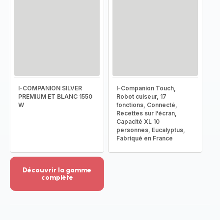
I-COMPANION SILVER
I-Companion Touch,
PREMIUM ET BLANC 1550
Robot cuiseur, 17
W
fonctions, Connecté,
Recettes sur l’écran,
Capacité XL 10
personnes, Eucalyptus,
Fabriqué en France
Découvrir la gamme
complète
Voir
plus...
-
Découvrir