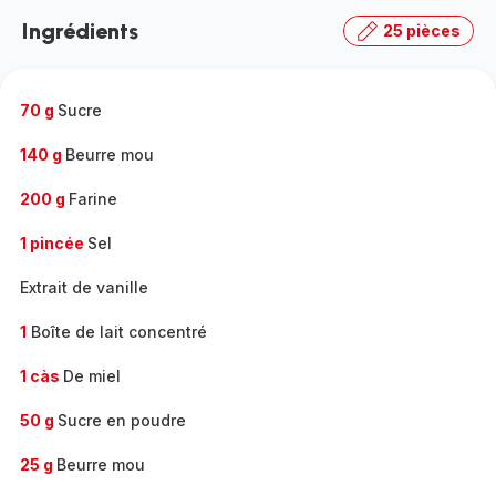
la
Ingrédients
25 pièces
gamme
complète
-
70 g
Sucre
140 g
Beurre mou
200 g
Farine
1 pincée
Sel
Extrait de vanille
1
Boîte de lait concentré
1 càs
De miel
50 g
Sucre en poudre
25 g
Beurre mou