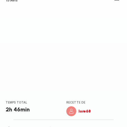
ratings.4.6
15 Avis
TEMPS TOTAL
RECETTE DE
2h 46min
lore68