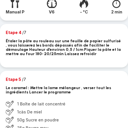
Manual P
V6
- °C
2 min
Etape 4
/7
Étaler la pâte au rouleau sur une feuille de papier sulfurisé
, vous laisserez les bords dépassés afin de faciliter le
démoulage Hauteur d’environ 0,5 / 1cm Piquer la pâte et la
mettre au four 180• 20/25min Laissez refroidir
Etape 5
/7
Le caramel : Mettre la lame mélangeur , verser tout les
ingrédients Lancer le programme
1 Boîte de lait concentré
1càs De miel
50g Sucre en poudre
25g Beurre mou