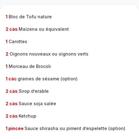
complète
-
1
Bloc de Tofu nature
2 càs
Maïzena ou équivalent
1
Carottes
2
Oignons nouveaux ou oignons verts
1
Morceau de Brocoli
1 càc
graines de sésame (option)
2 càs
Sirop d’erable
2 càs
Sauce soja salée
2 càs
Ketchup
1 pincée
Sauce shirasha ou piment d’espelette (option)