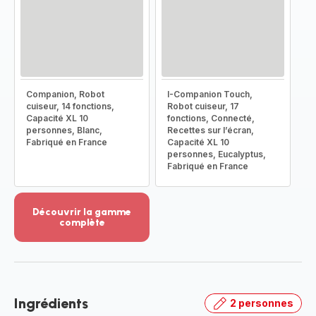
Companion, Robot
I-Companion Touch,
cuiseur, 14 fonctions,
Robot cuiseur, 17
Capacité XL 10
fonctions, Connecté,
personnes, Blanc,
Recettes sur l’écran,
Fabriqué en France
Capacité XL 10
personnes, Eucalyptus,
Fabriqué en France
Découvrir la gamme
complète
Voir
plus...
-
Découvrir
la
Ingrédients
2 personnes
gamme