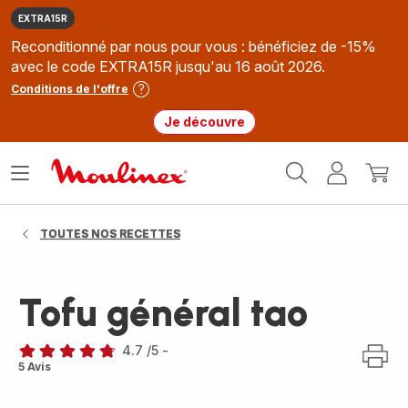
EXTRA15R
Reconditionné par nous pour vous : bénéficiez de -15%
avec le code EXTRA15R jusqu'au 16 août 2026.
Conditions de l'offre
Je découvre
Accueil
Ouvrir
Mon
Mon
Moulinex
le
compte
panie
menu
TOUTES NOS RECETTES
Tofu général tao
4.7
/5
-
ratings.4.7
5 Avis