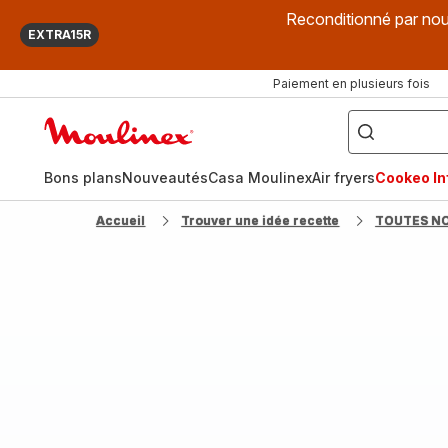
Reconditionné par nou
EXTRA15R
Paiement en plusieurs fois
["Que
recherchez-
Accueil
vous
?",
Moulinex
"Cookeo",
"Air
fryer",
Bons plans
Nouveautés
Casa Moulinex
Air fryers
Cookeo Inf
"Companion"]
Accueil
Trouver une idée recette
TOUTES N