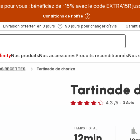
s pour vous : bénéficiez de -15% avec le code EXTRA15R jus
Conditions de l'offre
Livraison offerte* en 3 jours
90 jours pour changer d’avis
Garantie
inity
Nos produits
Nos accessoires
Produits reconditionnés
Nos s
OS RECETTES
Tartinade de chorizo
Tartinade d
4.3
/5
-
3 Avis
ratings.4.3
TEMPS TOTAL
12min