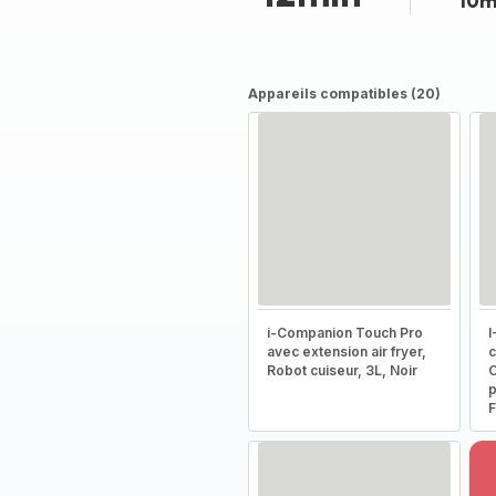
10m
Appareils compatibles (20)
i-Companion Touch Pro
I
avec extension air fryer,
c
Robot cuiseur, 3L, Noir
C
p
F