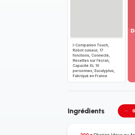
D
Vo
I-Companion Touch,
pl
Robot cuiseur, 17
-
fonctions, Connecté,
Dé
Recettes sur l’écran,
Capacité XL 10
la
personnes, Eucalyptus,
g
Fabriqué en France
co
-
Ingrédients
6
Supp
per
200 g
Chorizo (doux ou fo