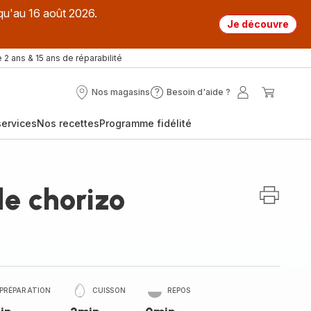
qu'au 16 août 2026.
Je découvre
 2 ans & 15 ans de réparabilité
Nos magasins
Besoin d'aide ?
Nos
Besoin
Mon
Mon
magasins
d'aide
compte
panier
ervices
Nos recettes
Programme fidélité
?
e chorizo
PRÉPARATION
CUISSON
REPOS