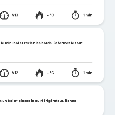
V13
- °C
1 min
e mini bol et raclez les bords. Refermez le tout.
V12
- °C
1 min
 un bol et placez le au réfrigérateur. Bonne