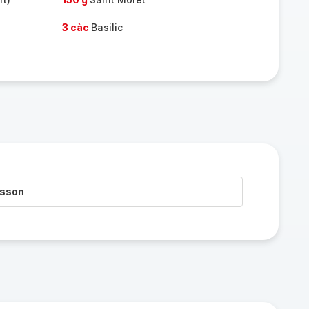
3 càc
Basilic
isson