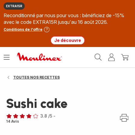
EXTRA15R
Reconditionné par nous pour vous : bénéficiez de -15%
avec le code EXTRA15R jusqu'au 16 août 2026.
Conditions de l'offre
Je découvre
Accueil
Ouvrir
Mon
Mon
Moulinex
le
compte
panie
menu
TOUTES NOS RECETTES
Sushi cake
3.8
/5
-
ratings.3.8
14 Avis