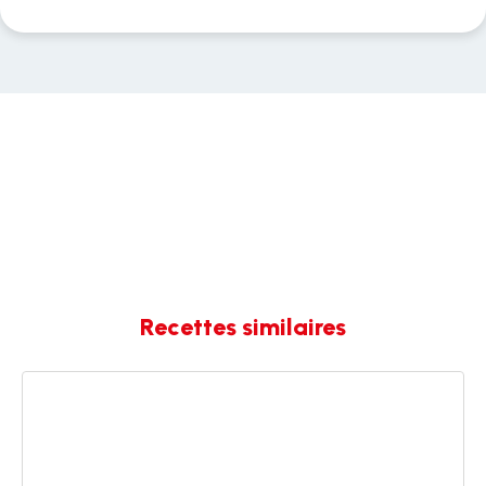
Recettes similaires
Sushi
cake
au
saumon