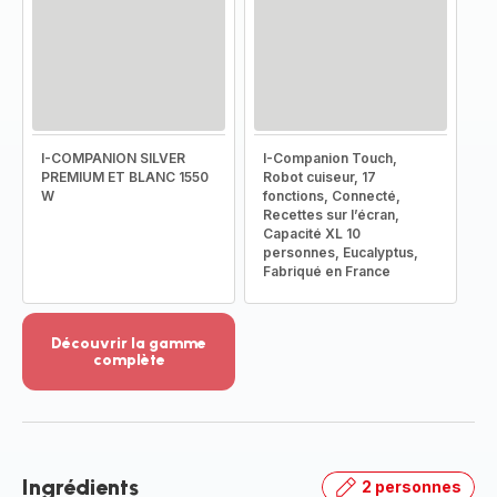
I-COMPANION SILVER
I-Companion Touch,
PREMIUM ET BLANC 1550
Robot cuiseur, 17
W
fonctions, Connecté,
Recettes sur l’écran,
Capacité XL 10
personnes, Eucalyptus,
Fabriqué en France
Découvrir la gamme
complète
Voir
plus...
-
Découvrir
la
Ingrédients
2 personnes
gamme