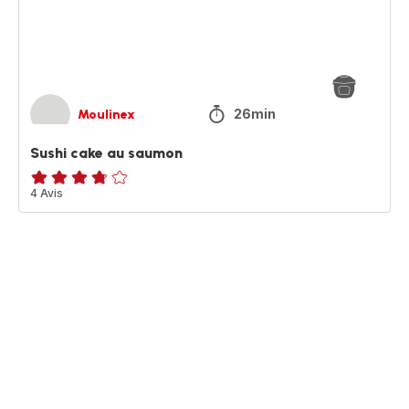
26min
Moulinex
Sushi cake au saumon
ratings.3.7
4 Avis