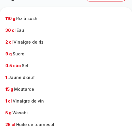
complète
-
110 g
Riz à sushi
30 cl
Eau
2 cl
Vinaigre de riz
9 g
Sucre
0.5 càc
Sel
1
Jaune d’œuf
15 g
Moutarde
1 cl
Vinaigre de vin
5 g
Wasabi
25 cl
Huile de tournesol