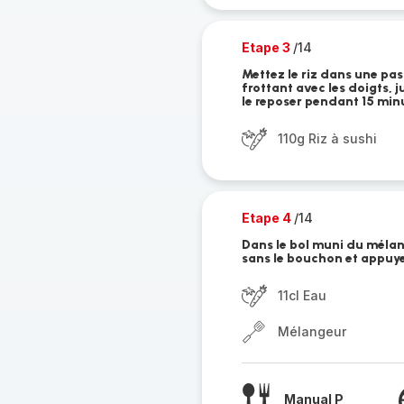
Etape 3
/14
Mettez le riz dans une pass
frottant avec les doigts, ju
le reposer pendant 15 min
110g Riz à sushi
Etape 4
/14
Dans le bol muni du mélange
sans le bouchon et appuyez
11cl Eau
Mélangeur
Manual P