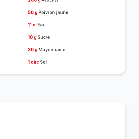
50 g
Poivron jaune
11 cl
Eau
10 g
Sucre
30 g
Mayonnaise
1 càc
Sel