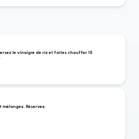
ersez le vinaigre de riz et faites chauffer 15
.
 et mélangez. Réservez.