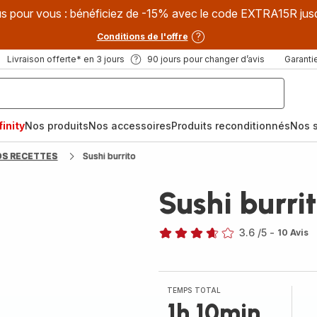
s pour vous : bénéficiez de -15% avec le code EXTRA15R jus
Conditions de l'offre
Livraison offerte* en 3 jours
90 jours pour changer d’avis
Garantie
inity
Nos produits
Nos accessoires
Produits reconditionnés
Nos s
OS RECETTES
Sushi burrito
Sushi burri
3.6
/5
-
10 Avis
ratings.3.6
TEMPS TOTAL
1h 10min