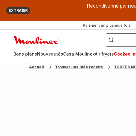
Reconditionné par nou
EXTRA15R
Paiement en plusieurs fois
["Que
recherchez-
Accueil
vous
?",
Moulinex
"Cookeo",
"Air
fryer",
Bons plans
Nouveautés
Casa Moulinex
Air fryers
Cookeo Inf
"Companion"]
Accueil
Trouver une idée recette
TOUTES N