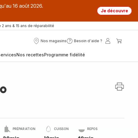
qu'au 16 août 2026.
Je découvre
 2 ans & 15 ans de réparabilité
Nos magasins
Besoin d'aide ?
Nos
Besoin
Mon
Mon
magasins
d'aide
compte
panier
ervices
Nos recettes
Programme fidélité
?
to
PRÉPARATION
CUISSON
REPOS