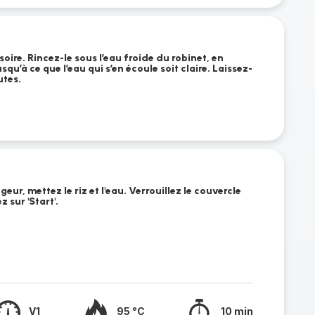
oire. Rincez-le sous l’eau froide du robinet, en
squ’à ce que l’eau qui s’en écoule soit claire. Laissez-
utes.
ur, mettez le riz et l'eau. Verrouillez le couvercle
 sur 'Start'.
V1
95 °C
10 min