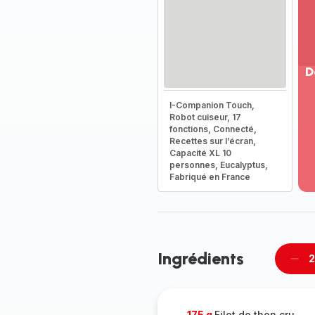
D
Vo
I-Companion Touch,
pl
Robot cuiseur, 17
-
fonctions, Connecté,
Dé
Recettes sur l’écran,
Capacité XL 10
la
personnes, Eucalyptus,
g
Fabriqué en France
co
-
Ingrédients
2
Supp
per
175 g
Filet de thon cru