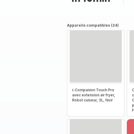
Appareils compatibles (24)
i-Companion Touch Pro
C
avec extension air fryer,
c
Robot cuiseur, 3L, Noir
C
p
F