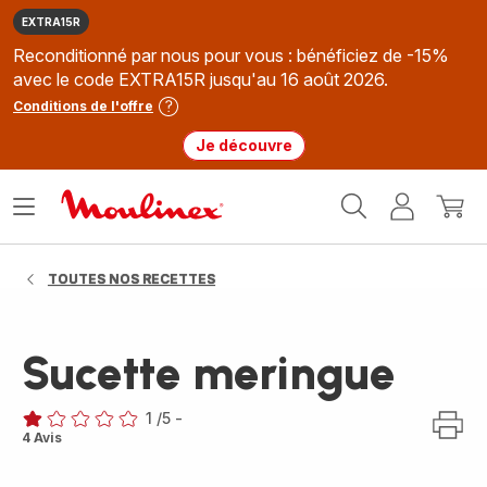
EXTRA15R
Reconditionné par nous pour vous : bénéficiez de -15%
avec le code EXTRA15R jusqu'au 16 août 2026.
Conditions de l'offre
Je découvre
Accueil
Ouvrir
Mon
Mon
Moulinex
le
compte
panie
menu
TOUTES NOS RECETTES
Sucette meringue
1
/5
-
Avis
4 Avis
1
étoile