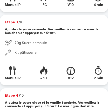
Manual P
- °C
V10
4 min
Etape 3
/10
Ajoutez le sucre semoule. Verrouillez le couvercle avec le
bouchon et appuyez sur 'Start'.
70g Sucre semoule
Kit pâtisserie
Manual P
- °C
V12
2 min
Etape 4
/10
Ajoutez le sucre glace et la vanille égrainée. Verrouillez le
couvercle et appuyez sur 'Start'. La meringue doit être