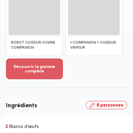
ROBOT CUISEUR CUSINE
I-COMPANION + CUISEUR
COMPANION
VAPEUR
Découvrir la gamme
complète
Voir
plus...
-
Découvrir
la
Ingrédients
8 personnes
gamme
complète
-
2
Blancs d’œufs