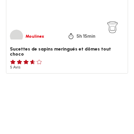
tout
choco
5h 15min
Moulinex
Sucettes de sapins meringués et dômes tout
choco
ratings.3.6
5 Avis