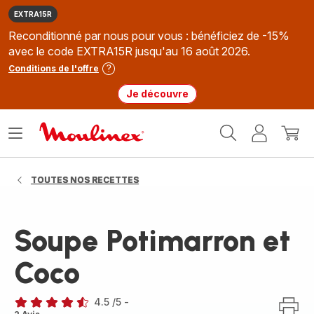
EXTRA15R
Reconditionné par nous pour vous : bénéficiez de -15%
avec le code EXTRA15R jusqu'au 16 août 2026.
Conditions de l'offre
Je découvre
Accueil
Ouvrir
Mon
Mon
Moulinex
le
compte
panie
menu
TOUTES NOS RECETTES
Soupe Potimarron et
Coco
4.5
/5
-