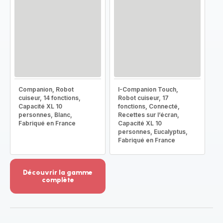
Companion, Robot
I-Companion Touch,
cuiseur, 14 fonctions,
Robot cuiseur, 17
Capacité XL 10
fonctions, Connecté,
personnes, Blanc,
Recettes sur l’écran,
Fabriqué en France
Capacité XL 10
personnes, Eucalyptus,
Fabriqué en France
Découvrir la gamme
complète
Voir
plus...
-
Découvrir