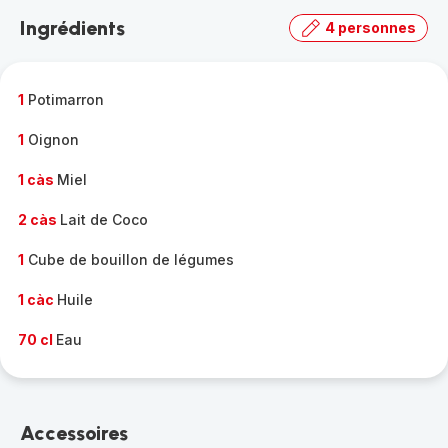
la
Ingrédients
4 personnes
gamme
complète
-
1
Potimarron
1
Oignon
1 càs
Miel
2 càs
Lait de Coco
1
Cube de bouillon de légumes
1 càc
Huile
70 cl
Eau
Accessoires