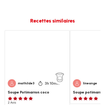
Recettes similaires
Soupe
Soupe
Potimarron
potimarron
coco
lait
de
coco
3h 10min
mathilde3
lineange
Soupe Potimarron coco
Soupe potimarron 
Avis
2 Avis
ratings.NaN