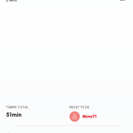
ratings.4.5
2 Avis
TEMPS TOTAL
RECETTE DE
51min
Mimi71