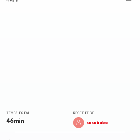
ratings.4.5
4 Avis
TEMPS TOTAL
RECETTE DE
46min
sosobaba