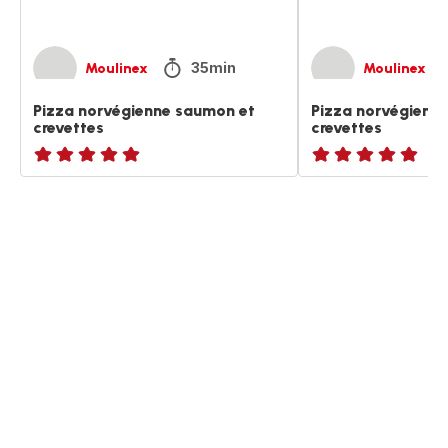
35min
Moulinex
Moulinex
Pizza norvégienne saumon et
Pizza norvégienn
crevettes
crevettes
Avis
ratings.NaN
5
étoiles
(moyenne)