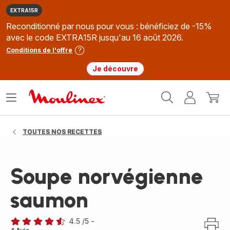
EXTRA15R
Reconditionné par nous pour vous : bénéficiez de -15%
avec le code EXTRA15R jusqu'au 16 août 2026.
Conditions de l'offre
Je découvre
Accueil
Ouvrir
Mon
Mon
Moulinex
le
compte
panie
menu
TOUTES NOS RECETTES
Soupe norvégienne
saumon
4.5
/5
-