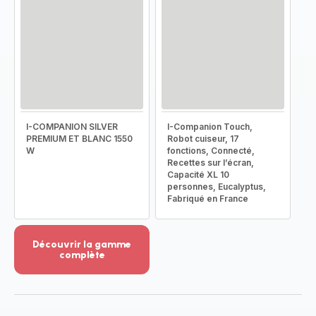
I-COMPANION SILVER
I-Companion Touch,
PREMIUM ET BLANC 1550
Robot cuiseur, 17
W
fonctions, Connecté,
Recettes sur l’écran,
Capacité XL 10
personnes, Eucalyptus,
Fabriqué en France
Découvrir la gamme
complète
Voir
plus...
-
Découvrir