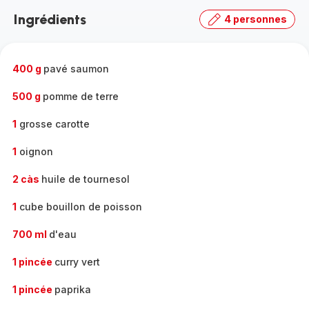
la
Ingrédients
4 personnes
gamme
complète
-
400 g
pavé saumon
500 g
pomme de terre
1
grosse carotte
1
oignon
2 càs
huile de tournesol
1
cube bouillon de poisson
700 ml
d'eau
1 pincée
curry vert
1 pincée
paprika