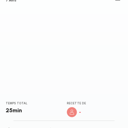
ratings.3.6
7 Avis
TEMPS TOTAL
RECETTE DE
25min
-