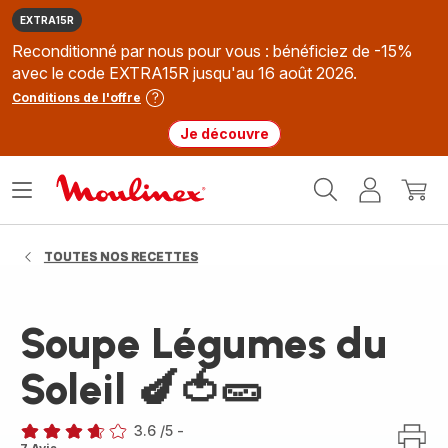
EXTRA15R
Reconditionné par nous pour vous : bénéficiez de -15%
avec le code EXTRA15R jusqu'au 16 août 2026.
Conditions de l'offre
Je découvre
Accueil
Ouvrir
Mon
Mon
Moulinex
le
compte
panie
menu
TOUTES NOS RECETTES
Soupe Légumes du
Soleil 🍆🍅🥒
3.6
/5
-