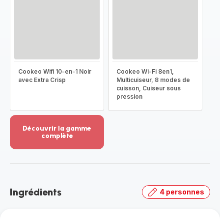
Cookeo Wifi 10-en-1 Noir
Cookeo Wi-Fi 8en1,
avec Extra Crisp
Multicuiseur, 8 modes de
cuisson, Cuiseur sous
pression
Découvrir la gamme
complète
Voir
plus...
-
Découvrir
la
Ingrédients
4 personnes
gamme
complète
-