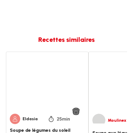
Recettes similaires
Soupe
Soupe
de
aux
légumes
légumes
du
du
soleil
soleil
25min
Eldasia
Moulinex
Soupe de légumes du soleil
Soupe aux légumes