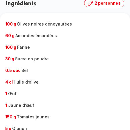
Ingrédients
2 personnes
gamme
complète
-
100 g
Olives noires dénoyautées
60 g
Amandes émondées
160 g
Farine
30 g
Sucre en poudre
0.5 càc
Sel
4 cl
Huile d’olive
1
Œuf
1
Jaune d’œuf
150 g
Tomates jaunes
5 g
Oignon