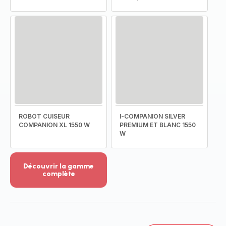
ROBOT CUISEUR
I-COMPANION SILVER
COMPANION XL 1550 W
PREMIUM ET BLANC 1550
W
Découvrir la gamme
complète
Voir
plus...
-
Découvrir
la