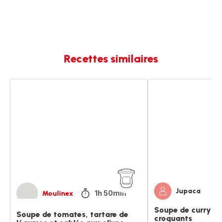
Recettes similaires
Soupe
Soupe
de
de
tomates,
curry
tartare
aux
de
légumes
légumes
croquants
et
sablés
aux
olives
Jupaca
1h 50min
Moulinex
Soupe de curry a
Soupe de tomates, tartare de
croquants