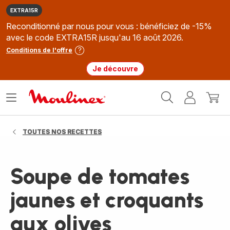
EXTRA15R
Reconditionné par nous pour vous : bénéficiez de -15%
avec le code EXTRA15R jusqu'au 16 août 2026.
Conditions de l'offre
Je découvre
Accueil
Ouvrir
Mon
Mon
Moulinex
le
compte
panie
menu
TOUTES NOS RECETTES
Soupe de tomates
jaunes et croquants
aux olives