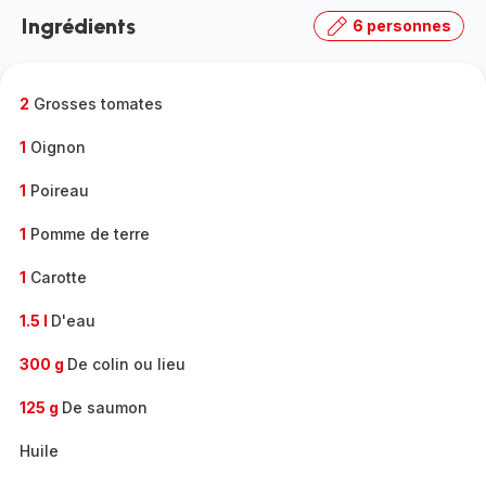
la
Ingrédients
6 personnes
gamme
complète
-
2
Grosses tomates
1
Oignon
1
Poireau
1
Pomme de terre
1
Carotte
1.5 l
D'eau
300 g
De colin ou lieu
125 g
De saumon
Huile