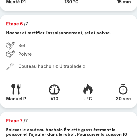
Mijoté P1
130 °C
15 min
Etape 6
/7
Hacher et rectifier l'assaisonnement, sel et poivre.
Sel
Poivre
Couteau hachoir « Ultrablade »
Manuel P
V10
- °C
30 sec
Etape 7
/7
Enlever le couteau hachoir. Émietté grossièrement le
poisson et l'ajouter dans le robot. Poursuivre la cuisson 10