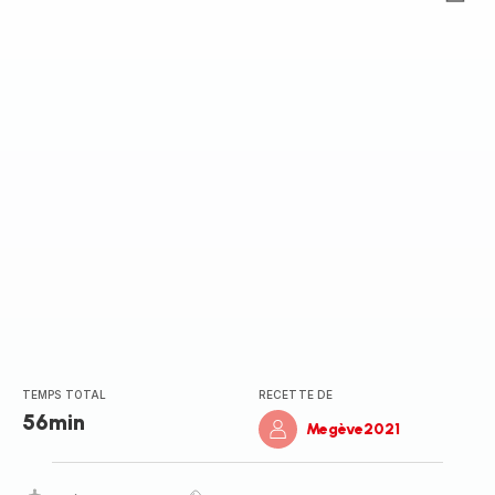
Avis
5
étoiles
(moyenne)
TEMPS TOTAL
RECETTE DE
56min
Megève2021