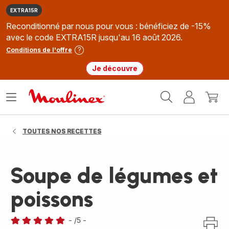
EXTRA15R
Reconditionné par nous pour vous : bénéficiez de -15%
avec le code EXTRA15R jusqu'au 16 août 2026.
Conditions de l'offre
Je découvre
Accueil
Ouvrir
Mon
Mon
Moulinex
le
compte
panie
menu
TOUTES NOS RECETTES
Soupe de légumes et
poissons
-
/5
-