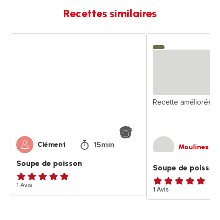
Recettes similaires
Soupe
Soupe
de
de
poisson
poisson
Recette améliorée
15min
Clément
Moulinex
Soupe de poisson
Soupe de poisson
Avis
1 Avis
Avis
1 Avis
5
5
étoiles
étoiles
(moyenne)
(moyenne)