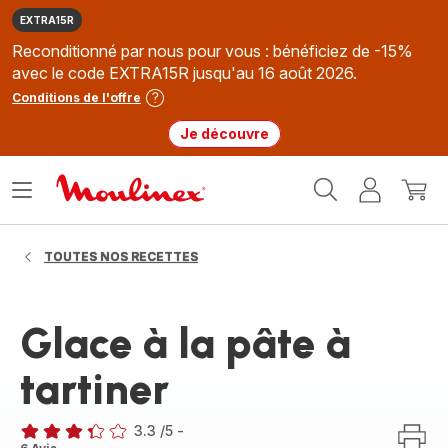
EXTRA15R
Reconditionné par nous pour vous : bénéficiez de -15%
avec le code EXTRA15R jusqu'au 16 août 2026.
Conditions de l'offre
Je découvre
Accueil
Ouvrir
Mon
Mon
Moulinex
le
compte
panie
menu
TOUTES NOS RECETTES
Glace à la pâte à
tartiner
3.3
/5
-