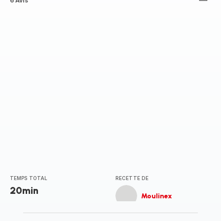
ratings.3.3
6 Avis
TEMPS TOTAL
RECETTE DE
20min
Moulinex