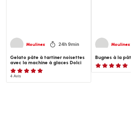
noisettes
à
avec
tartiner
la
machine
à
glaces
Dolci
24h 9min
Moulinex
Moulinex
Gelato pâte à tartiner noisettes
Bugnes à la pâte à
avec la machine à glaces Dolci
Avis
Avis
4 Avis
5
5
étoiles
étoiles
(moyenne)
(moyenne)