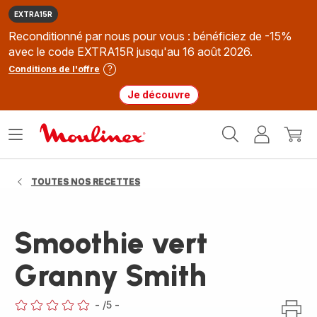
EXTRA15R
Reconditionné par nous pour vous : bénéficiez de -15%
avec le code EXTRA15R jusqu'au 16 août 2026.
Conditions de l'offre
Je découvre
Accueil
Ouvrir
Mon
Mon
Moulinex
le
compte
panie
menu
TOUTES NOS RECETTES
Smoothie vert
Granny Smith
-
/5
-