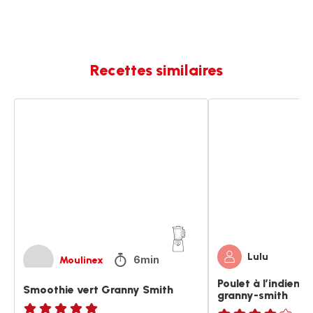
Recettes similaires
Smoothie
Poulet
vert
à
Granny
l’indienne
Smith
pomme
granny-
smith
Lulu
6min
Moulinex
Poulet à l’indien
Smoothie vert Granny Smith
granny-smith