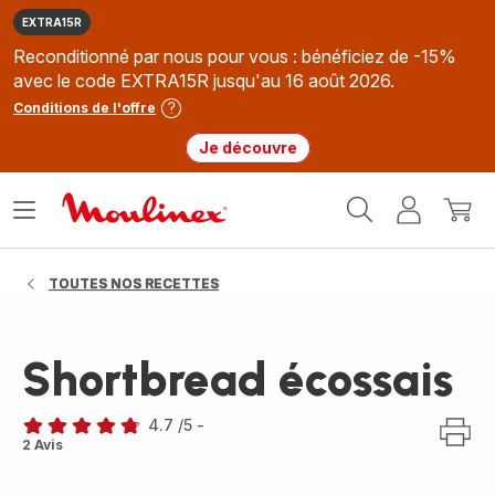
EXTRA15R
Reconditionné par nous pour vous : bénéficiez de -15%
avec le code EXTRA15R jusqu'au 16 août 2026.
Conditions de l'offre
Je découvre
Accueil
Ouvrir
Mon
Mon
Moulinex
le
compte
panie
menu
TOUTES NOS RECETTES
Shortbread écossais
4.7
/5
-
ratings.4.7
2 Avis