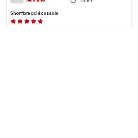
Moulinex
Shortbread écossais
Avis
5
étoiles
(moyenne)