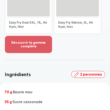
Easy Fry Dual XXL, 11L, Air
Easy Fry Silence, 5L, Air
fryer, Noir
fryer, Inox
Découvrir la gamme
complète
Voir
plus...
-
Découvrir
la
Ingrédients
2 personnes
gamme
complète
-
70 g
Beurre mou
35 g
Sucre cassonade