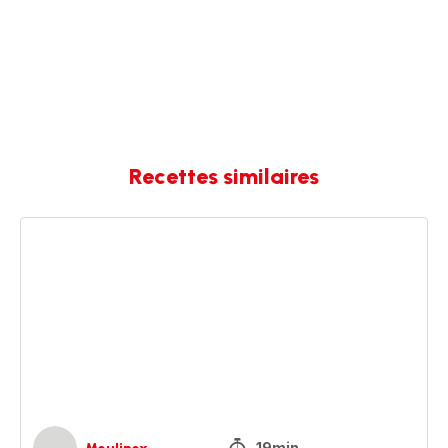
Recettes similaires
Shortbread
écossais
19min