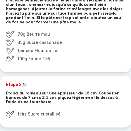
Placez le beurre, le sucre et le sel dans un récipient. A l'aide
d'un fouet, crémez-les jusqu’à ce qu’ils soient bien
homogènes. Ajoutez la farine et mélangez avec les doigts.
Placez la pâte sur une surface farinée puis pétrissez-la
pendant 1 min. Si la pâte est trop collante, ajoutez un peu
de farine pour former une pâte molle.
70g Beurre mou
35g Sucre cassonade
1pincée Fleur de sel
100g Farine T55
Etape 2
/4
Etalez au rouleau sur une épaisseur de 1,5 cm. Coupez en
bandes de 7 cm x 2,5 cm, piquez légèrement le dessus à
l’aide d’une fourchette.
1càs Sucre cristallisé