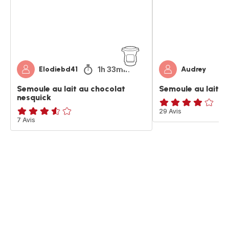
nesquick
1h 33min
Elodiebd41
Audrey
Semoule au lait au chocolat
Semoule au lait
nesquick
ratings.3.9
29 Avis
ratings.3.5
7 Avis