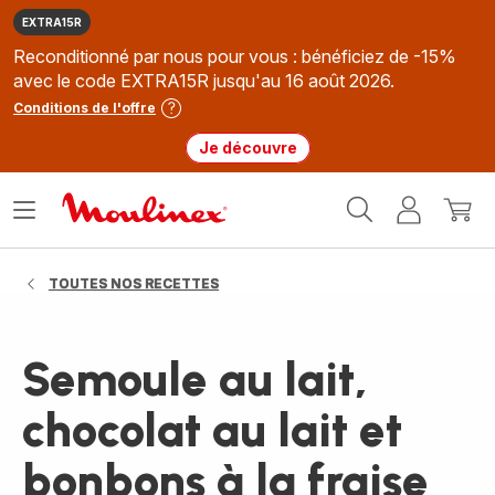
EXTRA15R
Reconditionné par nous pour vous : bénéficiez de -15%
avec le code EXTRA15R jusqu'au 16 août 2026.
Conditions de l'offre
Je découvre
Accueil
Ouvrir
Mon
Mon
Moulinex
le
compte
panie
menu
TOUTES NOS RECETTES
Semoule au lait,
chocolat au lait et
bonbons à la fraise