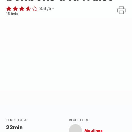
3.6
/5
-
ratings.3.6
15 Avis
TEMPS TOTAL
RECETTE DE
22min
Moulinex