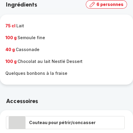
Ingrédients
6 personnes
gamme
complète
-
75 cl
Lait
100 g
Semoule fine
40 g
Cassonade
100 g
Chocolat au lait Nestlé Dessert
Quelques bonbons à la fraise
Accessoires
Couteau pour pétrir/concasser