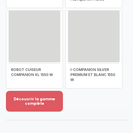
ROBOT CUISEUR
I-COMPANION SILVER
COMPANION XL 1550 W
PREMIUM ET BLANC 1550
W
Découvrir la gamme
complète
Voir
plus...
-
Découvrir
la