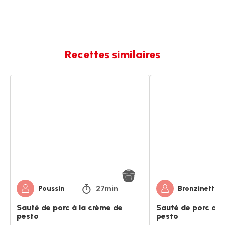
Recettes similaires
Sauté
Sauté
de
de
porc
porc
à
a
la
la
crème
creme
de
de
pesto
pesto
27min
Poussin
Bronzinettte
Sauté de porc à la crème de
Sauté de porc a l
pesto
pesto