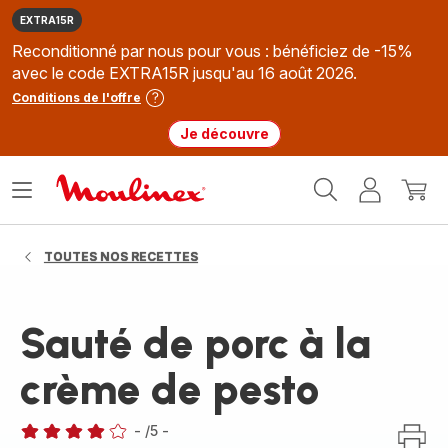
EXTRA15R
Reconditionné par nous pour vous : bénéficiez de -15%
avec le code EXTRA15R jusqu'au 16 août 2026.
Conditions de l'offre
Je découvre
Accueil
Ouvrir
Mon
Mon
Moulinex
le
compte
panie
menu
TOUTES NOS RECETTES
Sauté de porc à la
crème de pesto
-
/5
-