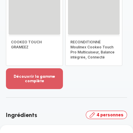
COOKEO TOUCH
RECONDITIONNÉ
GRAMEEZ
Moulinex Cookeo Touch
Pro Multicuiseur, Balance
intégrée, Connecté
Découvrir la gamme
complète
Voir
plus...
-
Découvrir
la
Ingrédients
4 personnes
gamme
complète
-