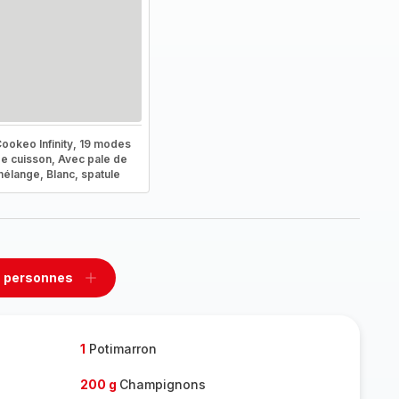
ookeo Infinity, 19 modes
e cuisson, Avec pale de
élange, Blanc, spatule
 personnes
rimer
Ajouter
sonnes
personnes
1
Potimarron
200 g
Champignons