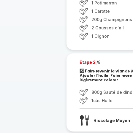
1 Potimarron
1 Carotte
200g Champignons
2 Gousses d'ail
1 Oignon
Etape 2
/8
2️⃣ Faire revenir la viand
Ajouter l’huile. Faire reve
légèrement colorer.
800g Sauté de dind
1càs Huile
Rissolage Moyen