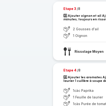
Etape 3
/8
3️⃣ Ajouter oignon et ail Aj
minutes, toujours en riss
2 Gousses d'ail
1 Oignon
Rissolage Moyen
Etape 4
/8
4️⃣ Ajouter les aromates Aj
laurier 1 cuillère à soupe d
1càc Paprika
1 Feuille de laurier
1càs Purée de toma