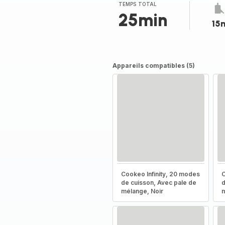
(moyenne)
TEMPS TOTAL
25min
15
Appareils compatibles (5)
Cookeo Infinity, 20 modes
C
de cuisson, Avec pale de
d
mélange, Noir
m