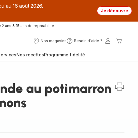
qu'au 16 août 2026.
Je découvre
 2 ans & 15 ans de réparabilité
Nos magasins
Besoin d'aide ?
Nos
Besoin
Mon
Mon
magasins
d'aide
compte
panier
ervices
Nos recettes
Programme fidélité
?
inde au potimarron
nons