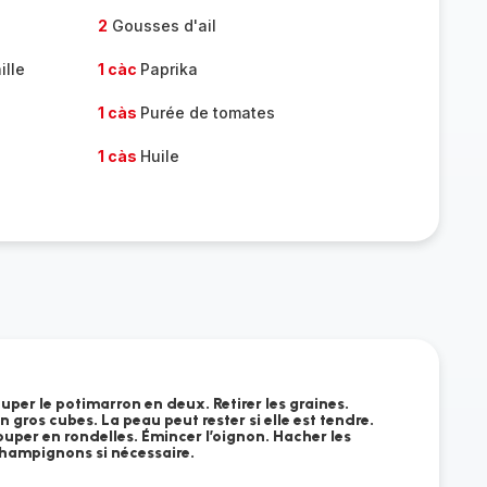
2
Gousses d'ail
ille
1 càc
Paprika
1 càs
Purée de tomates
1 càs
Huile
ouper le potimarron en deux. Retirer les graines.
 gros cubes. La peau peut rester si elle est tendre.
couper en rondelles. Émincer l’oignon. Hacher les
champignons si nécessaire.