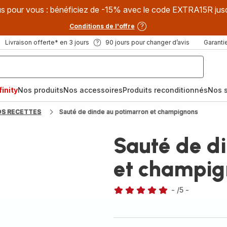
s pour vous : bénéficiez de -15% avec le code EXTRA15R jus
Conditions de l'offre
Livraison offerte* en 3 jours
90 jours pour changer d’avis
Garantie
inity
Nos produits
Nos accessoires
Produits reconditionnés
Nos s
OS RECETTES
Sauté de dinde au potimarron et champignons
Sauté de d
et champig
-
/5
-
Avis
5
étoiles