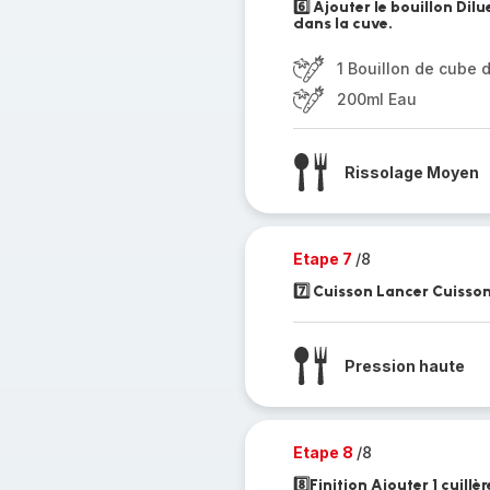
6️⃣ Ajouter le bouillon Dil
dans la cuve.
1 Bouillon de cube d
200ml Eau
Rissolage Moyen
Etape 7
/8
7️⃣ Cuisson Lancer Cuisson
Pression haute
Etape 8
/8
8️⃣Finition Ajouter 1 cuillè