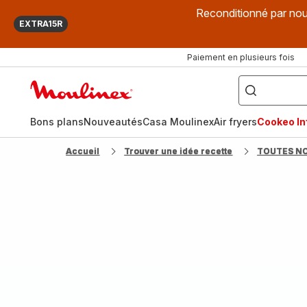
Reconditionné par nou
EXTRA15R
Paiement en plusieurs fois
["Que
recherchez-
Accueil
vous
?",
Moulinex
"Cookeo",
"Air
fryer",
Bons plans
Nouveautés
Casa Moulinex
Air fryers
Cookeo Inf
"Companion"]
Accueil
Trouver une idée recette
TOUTES N