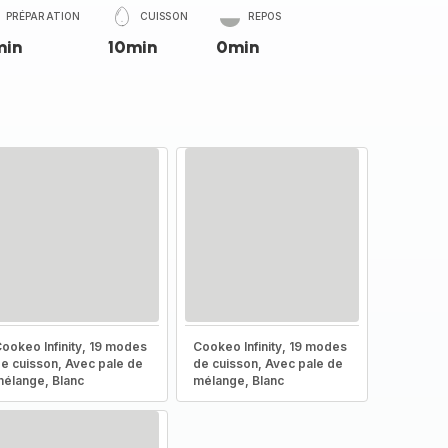
PRÉPARATION
CUISSON
REPOS
min
10min
0min
ookeo Infinity, 19 modes
Cookeo Infinity, 19 modes
e cuisson, Avec pale de
de cuisson, Avec pale de
élange, Blanc
mélange, Blanc