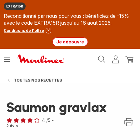
EXTRA15R
Reconditionné par nous pour vous : bénéficiez de -15%
avec le code EXTRA15R jusqu'au 16 août 2026.
Conditions de l'offre
Je découvre
Accueil
Ouvrir
Mon
Mon
Moulinex
le
compte
panie
menu
TOUTES NOS RECETTES
Saumon gravlax
4
/5
-
Avis
2 Avis
4
étoiles