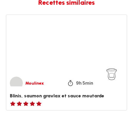
Recettes similaires
Blinis,
saumon
gravlax
et
sauce
moutarde
9h 5min
Moulinex
Blinis, saumon gravlax et sauce moutarde
ratings.NaN