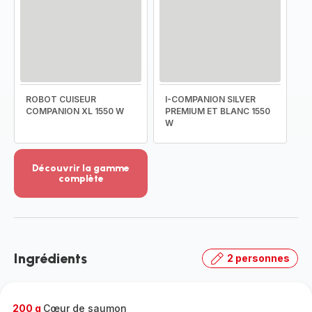
ROBOT CUISEUR
I-COMPANION SILVER
COMPANION XL 1550 W
PREMIUM ET BLANC 1550
W
Découvrir la gamme
complète
Voir
plus...
-
Découvrir
la
Ingrédients
2 personnes
gamme
complète
-
200 g
Cœur de saumon