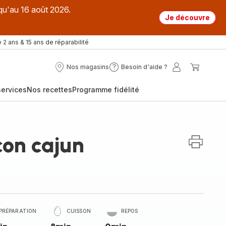
qu'au 16 août 2026.
Je découvre
 2 ans & 15 ans de réparabilité
Nos magasins
Besoin d'aide ?
Nos
Besoin
Mon
Mon
magasins
d'aide
compte
panier
ervices
Nos recettes
Programme fidélité
?
on cajun
PRÉPARATION
CUISSON
REPOS