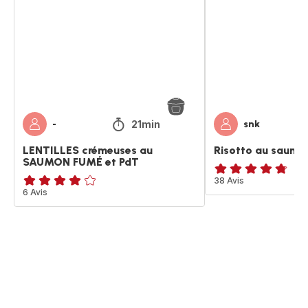
au
saumon
SAUMON
fumé
FUMÉ
et
PdT
21min
-
snk
LENTILLES crémeuses au
Risotto au saumo
SAUMON FUMÉ et PdT
ratings.4.7
38 Avis
ratings.3.9
6 Avis