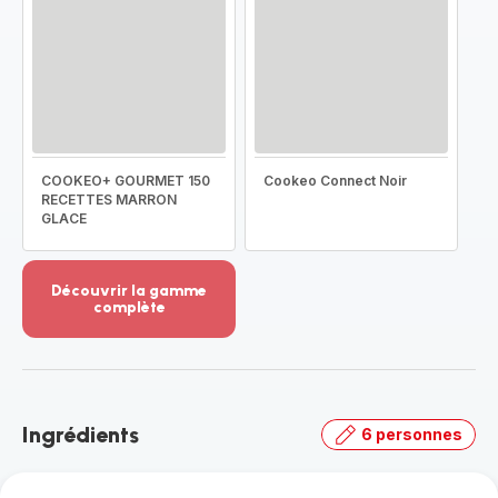
COOKEO+ GOURMET 150
Cookeo Connect Noir
RECETTES MARRON
GLACE
Découvrir la gamme
complète
Voir
plus...
-
Découvrir
la
Ingrédients
6 personnes
gamme
complète
-