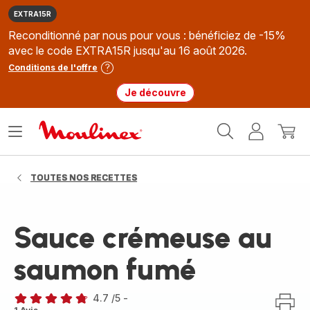
EXTRA15R
Reconditionné par nous pour vous : bénéficiez de -15%
avec le code EXTRA15R jusqu'au 16 août 2026.
Conditions de l'offre
Je découvre
Accueil
Ouvrir
Mon
Mon
Moulinex
le
compte
panie
menu
TOUTES NOS RECETTES
Sauce crémeuse au
saumon fumé
4.7
/5
-