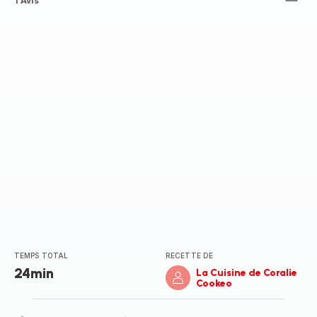
ratings.4.7
1 Avis
TEMPS TOTAL
RECETTE DE
24min
La Cuisine de Coralie
Cookeo