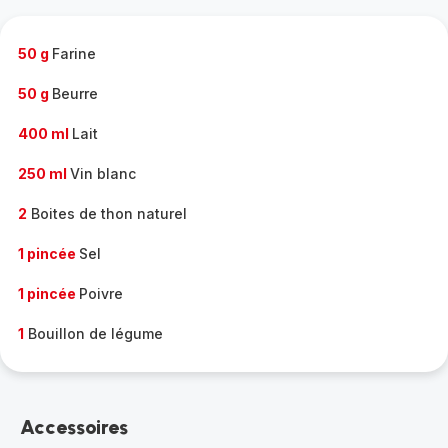
complète
-
50 g
Farine
50 g
Beurre
400 ml
Lait
250 ml
Vin blanc
2
Boites de thon naturel
1 pincée
Sel
1 pincée
Poivre
1
Bouillon de légume
Accessoires