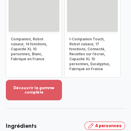
Companion, Robot
I-Companion Touch,
cuiseur, 14 fonctions,
Robot cuiseur, 17
Capacité XL 10
fonctions, Connecté,
personnes, Blanc,
Recettes sur l’écran,
Fabriqué en France
Capacité XL 10
personnes, Eucalyptus,
Fabriqué en France
Découvrir la gamme
complète
Voir
plus...
-
Découvrir
la
Ingrédients
4 personnes
gamme