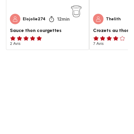
12min
Elojolie274
Thelith
Sauce thon courgettes
Crozets au thon 
Avis
2 Avis
Avis
7 Avis
5
4
étoiles
étoiles
(moyenne)
(moyenne)