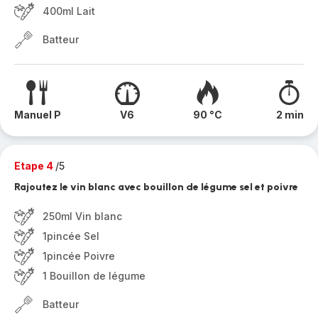
400ml Lait
Batteur
Manuel P
V6
90 °C
2 min
Etape 4
/5
Rajoutez le vin blanc avec bouillon de légume sel et poivre
250ml Vin blanc
1pincée Sel
1pincée Poivre
1 Bouillon de légume
Batteur