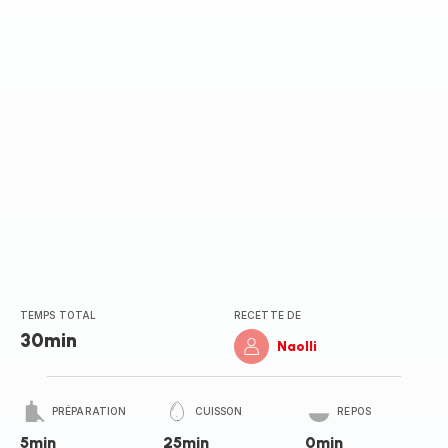
(moyenne)
TEMPS TOTAL
RECETTE DE
30min
Naolli
PRÉPARATION
CUISSON
REPOS
5min
25min
0min