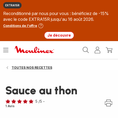
EXTRA15R
Reconditionné par nous pour vous : bénéficiez de -15%
avec le code EXTRA15R jusqu'au 16 août 2026.
Conditions de l'offre
Je découvre
Accueil
Ouvrir
Mon
Mon
Moulinex
le
compte
panie
menu
TOUTES NOS RECETTES
Sauce au thon
5
/5
-
Avis
1 Avis
5
étoiles