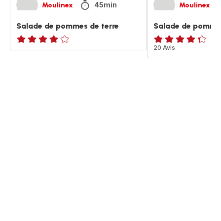
45min
Moulinex
Moulinex
Salade de pommes de terre
Salade de pommes
Avis
ratings.4.3
20 Avis
4
étoiles
(moyenne)