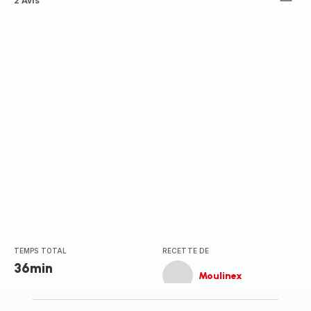
ratings.3.4
2 Avis
TEMPS TOTAL
RECETTE DE
36min
Moulinex