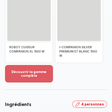
ROBOT CUISEUR
I-COMPANION SILVER
COMPANION XL 1550 W
PREMIUM ET BLANC 1550
W
Découvrir la gamme
complète
Voir
plus...
-
Découvrir
la
Ingrédients
4 personnes
gamme
complète