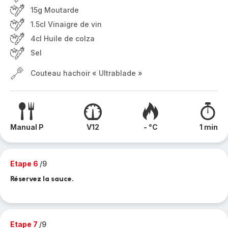
15g Moutarde
1.5cl Vinaigre de vin
4cl Huile de colza
Sel
Couteau hachoir « Ultrablade »
Manual P
V12
- °C
1 min
Etape 6
/9
Réservez la sauce.
Etape 7
/9