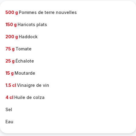
-
500 g
Pommes de terre nouvelles
150 g
Haricots plats
200 g
Haddock
75 g
Tomate
25 g
Échalote
15 g
Moutarde
1.5 cl
Vinaigre de vin
4 cl
Huile de colza
Sel
Eau