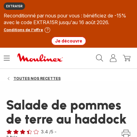
EXTRA15R
Reconditionné par nous pour vous : bénéficiez de -15%
avec le code EXTRA15R jusqu'au 16 août 2026.
Conditions de l'offre
Je découvre
Accueil
Ouvrir
Mon
Mon
Moulinex
le
compte
panie
menu
TOUTES NOS RECETTES
Salade de pommes
de terre au haddock
3.4
/5
-