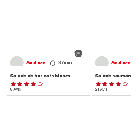
de
saumon
haricots
et
blancs
haricots
37min
Moulinex
Moulinex
Salade de haricots blancs
Salade saumon et
ratings.3.8
8 Avis
ratings.4.2
21 Avis