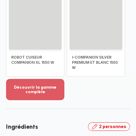
ROBOT CUISEUR
I-COMPANION SILVER
COMPANION XL 1550 W
PREMIUM ET BLANC 1550
W
Découvrir la gamme
complète
Voir
plus...
-
Découvrir
la
Ingrédients
2 personnes
gamme
complète