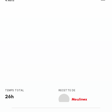
Avis
4 Avis
4
étoiles
(moyenne)
TEMPS TOTAL
RECETTE DE
26h
Moulinex