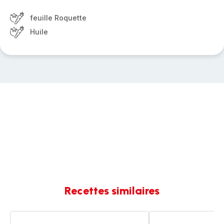
feuille Roquette
Huile
Recettes similaires
Salade
Salade