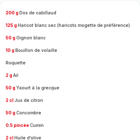
-
200 g
Dos de cabillaud
125 g
Haricot blanc sec (haricots mogette de préférence)
50 g
Oignon blanc
10 g
Bouillon de volaille
Roquette
2 g
Ail
50 g
Yaourt à la grecque
2 cl
Jus de citron
50 g
Concombre
0.5 pincée
Cumin
2 cl
Huile d’olive