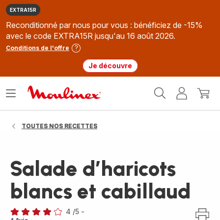
EXTRA15R
Reconditionné par nous pour vous : bénéficiez de -15%
avec le code EXTRA15R jusqu'au 16 août 2026.
Conditions de l'offre
Je découvre
Accueil
Ouvrir
Mon
Mon
Moulinex
le
compte
panie
menu
TOUTES NOS RECETTES
Salade d’haricots
blancs et cabillaud
4
/5
-