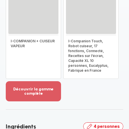
I-COMPANION + CUISEUR
I-Companion Touch,
VAPEUR
Robot cuiseur, 17
fonctions, Connecté,
Recettes sur l’écran,
Capacité XL 10
personnes, Eucalyptus,
Fabriqué en France
Découvrir la gamme
complète
Voir
plus...
-
Découvrir
la
Ingrédients
4 personnes
gamme