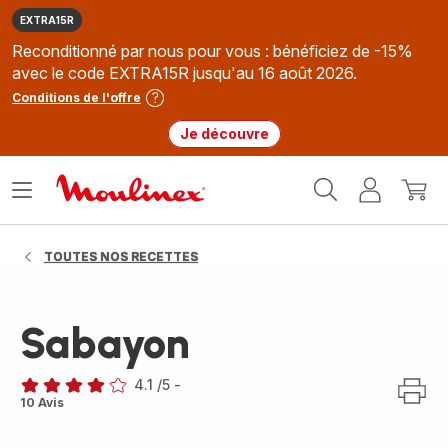
EXTRA15R
Reconditionné par nous pour vous : bénéficiez de -15%
avec le code EXTRA15R jusqu'au 16 août 2026.
Conditions de l'offre
Je découvre
Accueil
Ouvrir
Mon
Mon
Moulinex
le
compte
panie
menu
TOUTES NOS RECETTES
Sabayon
4.1
/5
-
ratings.4.1
10 Avis