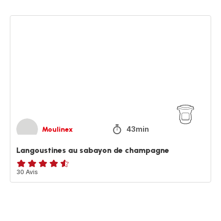
Langoustines
au
sabayon
de
champagne
43min
Moulinex
Langoustines au sabayon de champagne
ratings.4.5
30 Avis