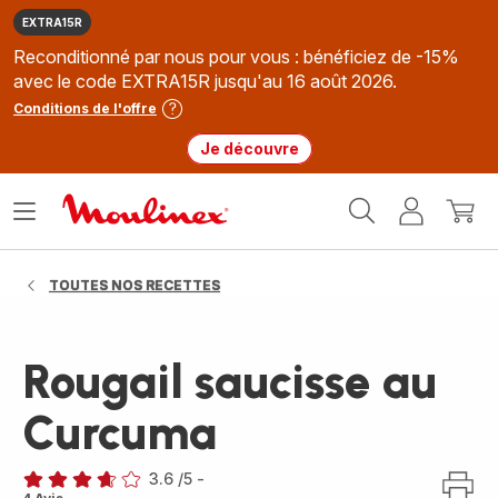
EXTRA15R
Reconditionné par nous pour vous : bénéficiez de -15%
avec le code EXTRA15R jusqu'au 16 août 2026.
Conditions de l'offre
Je découvre
Accueil
Ouvrir
Mon
Mon
Moulinex
le
compte
panie
menu
TOUTES NOS RECETTES
Rougail saucisse au
Curcuma
3.6
/5
-