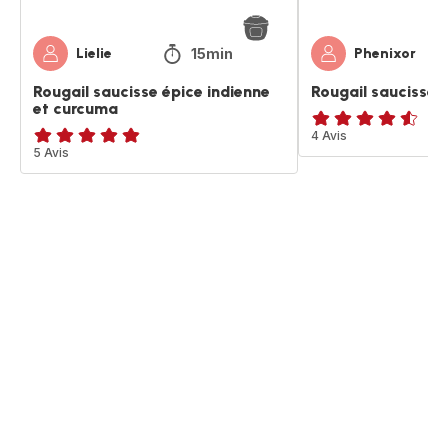
15min
Lielie
Phenixor
Rougail saucisse épice indienne
Rougail saucisse
et curcuma
ratings.4.5
4 Avis
ratings.4.8
5 Avis