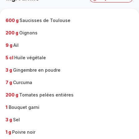
complète
-
600 g
Saucisses de Toulouse
200 g
Oignons
9 g
Ail
5 cl
Huile végétale
3 g
Gingembre en poudre
7 g
Curcuma
200 g
Tomates pelées entières
1
Bouquet garni
3 g
Sel
1 g
Poivre noir