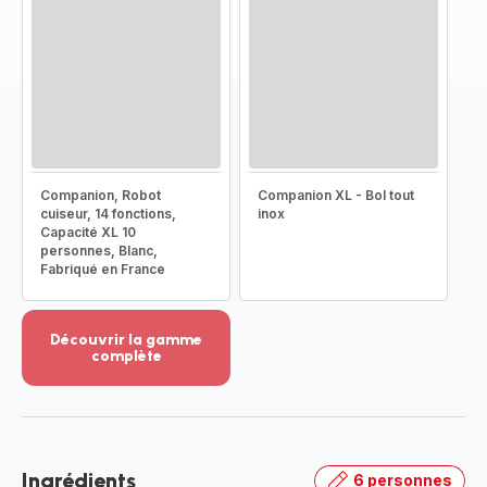
Companion, Robot
Companion XL - Bol tout
cuiseur, 14 fonctions,
inox
Capacité XL 10
personnes, Blanc,
Fabriqué en France
Découvrir la gamme
complète
Voir
plus...
-
Découvrir
la
Ingrédients
6 personnes
gamme