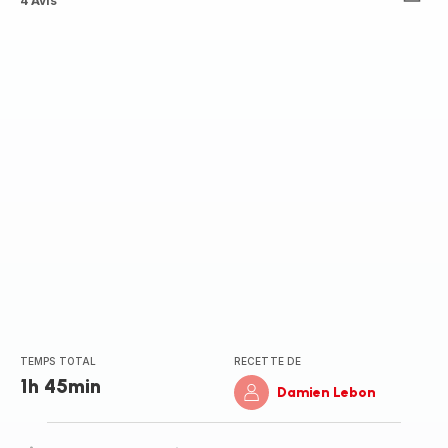
ratings.3.6
4 Avis
TEMPS TOTAL
RECETTE DE
1h 45min
Damien Lebon