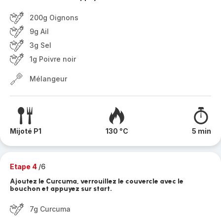
200g Oignons
9g Ail
3g Sel
1g Poivre noir
Mélangeur
Mijoté P1
130 °C
5 min
Etape 4
/6
Ajoutez le Curcuma, verrouillez le couvercle avec le
bouchon et appuyez sur start.
7g Curcuma