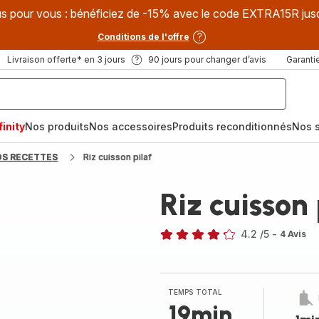
s pour vous : bénéficiez de -15% avec le code EXTRA15R jus
Conditions de l'offre
Livraison offerte* en 3 jours
90 jours pour changer d’avis
Garantie
inity
Nos produits
Nos accessoires
Produits reconditionnés
Nos s
OS RECETTES
Riz cuisson pilaf
Riz cuisson 
4.2
/5
-
4 Avis
ratings.4.2
TEMPS TOTAL
19min