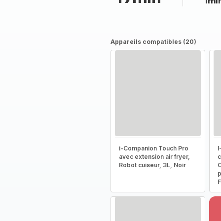
1mi
Appareils compatibles (20)
i-Companion Touch Pro
I
avec extension air fryer,
c
Robot cuiseur, 3L, Noir
C
p
F