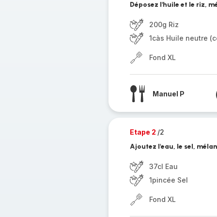
Déposez l'huile et le riz, 
200g Riz
1càs Huile neutre (c
Fond XL
Manuel P
Etape 2
/2
Ajoutez l'eau, le sel, méla
37cl Eau
1pincée Sel
Fond XL