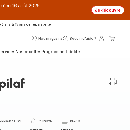
qu'au 16 août 2026.
Je découvre
 2 ans & 15 ans de réparabilité
Nos magasins
Besoin d'aide ?
Nos
Besoin
Mon
Mon
magasins
d'aide
compte
panier
ervices
Nos recettes
Programme fidélité
?
pilaf
PRÉPARATION
CUISSON
REPOS