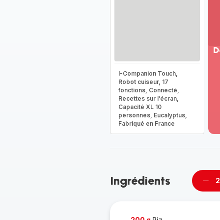
D
Vo
I-Companion Touch,
pl
Robot cuiseur, 17
-
fonctions, Connecté,
Dé
Recettes sur l’écran,
Capacité XL 10
la
personnes, Eucalyptus,
g
Fabriqué en France
co
-
Ingrédients
2
Supp
per
200 g
Riz