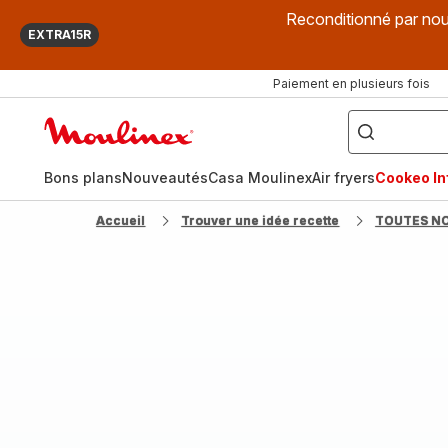
Reconditionné par nou
EXTRA15R
Paiement en plusieurs fois
["Que
recherchez-
Accueil
vous
?",
Moulinex
"Cookeo",
"Air
fryer",
Bons plans
Nouveautés
Casa Moulinex
Air fryers
Cookeo Inf
"Companion"]
Accueil
Trouver une idée recette
TOUTES N