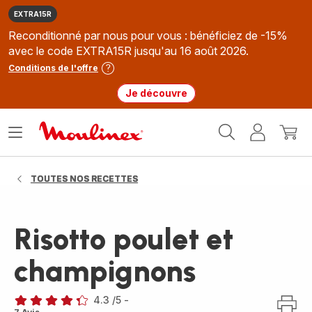
EXTRA15R
Reconditionné par nous pour vous : bénéficiez de -15%
avec le code EXTRA15R jusqu'au 16 août 2026.
Conditions de l'offre
Je découvre
Accueil
Ouvrir
Mon
Mon
Moulinex
le
compte
panie
menu
TOUTES NOS RECETTES
Risotto poulet et
champignons
4.3
/5
-