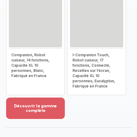
Companion, Robot
I-Companion Touch,
cuiseur, 14 fonctions,
Robot cuiseur, 17
Capacité XL 10
fonctions, Connecté,
personnes, Blanc,
Recettes sur l’écran,
Fabriqué en France
Capacité XL 10
personnes, Eucalyptus,
Fabriqué en France
Découvrir la gamme
complète
Voir
plus...
-
Découvrir