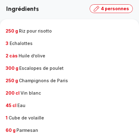
la
Ingrédients
4 personnes
gamme
complète
-
250 g
Riz pour risotto
3
Echalottes
2 càs
Huile d’olive
300 g
Escalopes de poulet
250 g
Champignons de Paris
200 cl
Vin blanc
45 cl
Eau
1
Cube de volaille
60 g
Parmesan