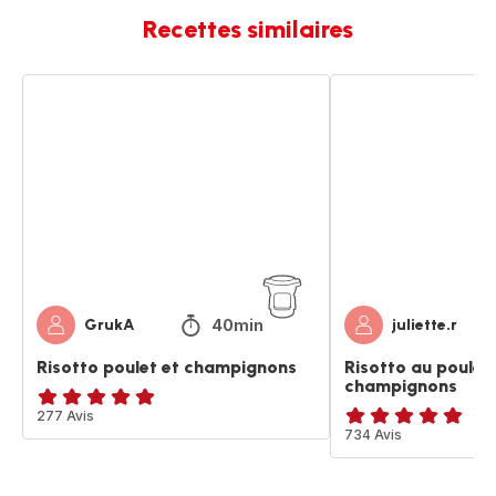
Recettes similaires
Risotto
Risotto
poulet
au
et
poulet
champignons
et
champignons
40min
GrukA
juliette.r
Risotto poulet et champignons
Risotto au poulet 
champignons
ratings.4.9
277 Avis
ratings.4.8
734 Avis