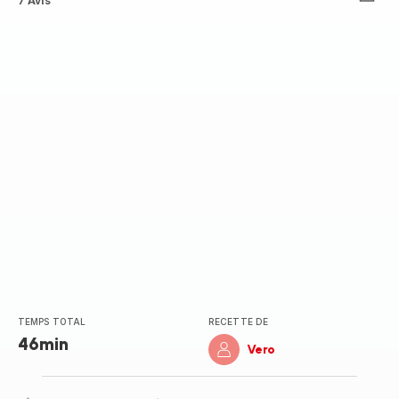
ratings.4.3
7 Avis
TEMPS TOTAL
RECETTE DE
46min
Vero