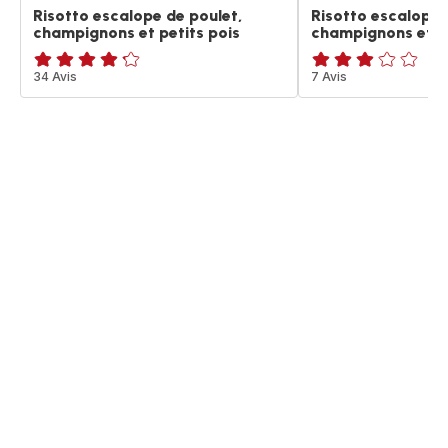
Risotto escalope de poulet,
Risotto escalope 
champignons et petits pois
champignons et pe
ratings.4.2
34 Avis
Avis
7 Avis
3
étoiles
(moyenne)