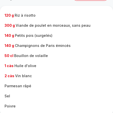
complète
-
120 g
Riz à risotto
300 g
Viande de poulet en morceaux, sans peau
140 g
Petits pois (surgelés)
140 g
Champignons de Paris émincés
50 cl
Bouillon de volaille
1 càs
Huile d'olive
2 càs
Vin blanc
Parmesan râpé
Sel
Poivre