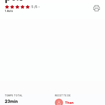
5
/5
-
Avis
1 Avis
5
étoiles
(moyenne)
TEMPS TOTAL
RECETTE DE
23min
Than