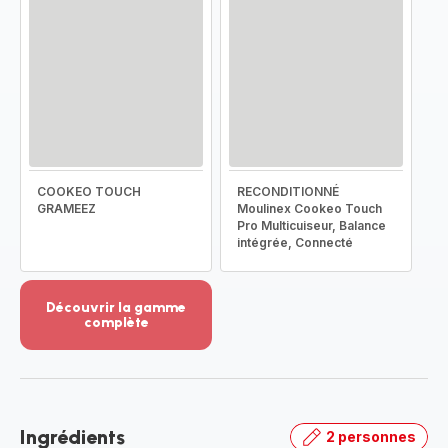
COOKEO TOUCH
RECONDITIONNÉ
GRAMEEZ
Moulinex Cookeo Touch
Pro Multicuiseur, Balance
intégrée, Connecté
Découvrir la gamme
complète
Voir
plus...
-
Découvrir
la
Ingrédients
2 personnes
gamme