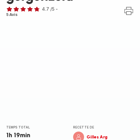
4.7
/5
-
ratings.4.7
5 Avis
TEMPS TOTAL
RECETTE DE
1h 19min
Gilles Arg