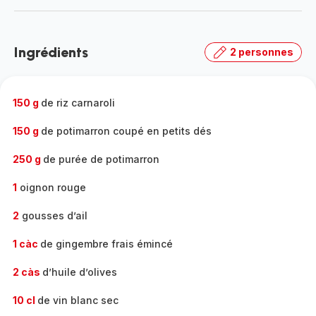
-
Découvrir
la
Ingrédients
2 personnes
gamme
complète
-
150 g
de riz carnaroli
150 g
de potimarron coupé en petits dés
250 g
de purée de potimarron
1
oignon rouge
2
gousses d’ail
1 càc
de gingembre frais émincé
2 càs
d’huile d’olives
10 cl
de vin blanc sec