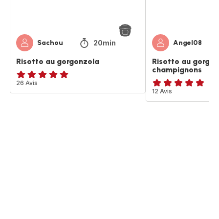
20min
Sachou
Angel08
Risotto au gorgonzola
Risotto au gorgon
champignons
ratings.4.9
26 Avis
ratings.4.8
12 Avis