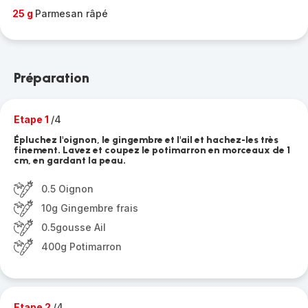
25 g
Parmesan râpé
Préparation
Etape 1
/4
Épluchez l'oignon, le gingembre et l'ail et hachez-les très
finement. Lavez et coupez le potimarron en morceaux de 1
cm, en gardant la peau.
0.5 Oignon
10g Gingembre frais
0.5gousse Ail
400g Potimarron
Etape 2
/4