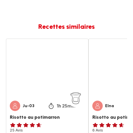
Recettes similaires
Risotto
Risotto
au
au
potimarron
potimarron
1h 25min
Ju-03
Elna
Risotto au potimarron
Risotto au potima
ratings.4.6
25 Avis
ratings.4.6
6 Avis