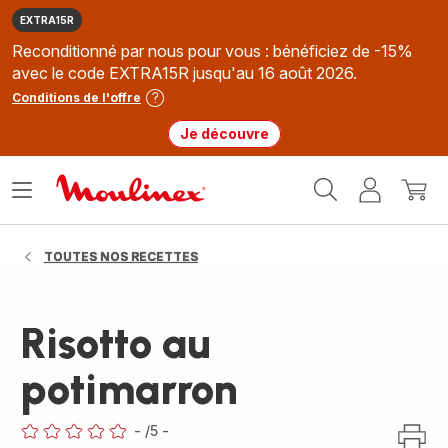
EXTRA15R
Reconditionné par nous pour vous : bénéficiez de -15%
avec le code EXTRA15R jusqu'au 16 août 2026.
Conditions de l'offre
Je découvre
Accueil
Ouvrir
Mon
Mon
Moulinex
le
compte
panie
menu
TOUTES NOS RECETTES
Risotto au
potimarron
-
/5
-